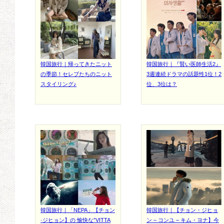
韓国旅行｜帰ってきたニット
韓国旅行｜『賢い医師生活2』
の季節！セレブたちのニット
3週連続ドラマの話題性1位！2
スタイリング♪
位、3位は？
韓国旅行｜「NEPA」【チョン
韓国旅行｜【チョン・ジヒョ
·ジヒョン】の 愉快な”VITTA
ン – コンユ – キム・ヨナ】今