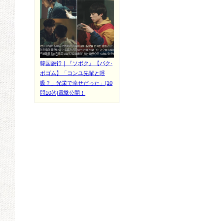
韓国旅行｜『ソボク』【パク·
ボゴム】「コンユ先輩と呼
吸？」光栄で幸せだった」[10
問10答]電撃公開！