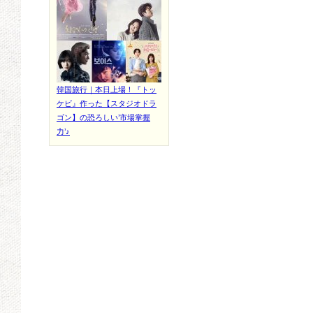
韓国旅行｜本日上場！『トッ
ケビ』作った【スタジオドラ
ゴン】の恐ろしい’市場掌握
力’♪