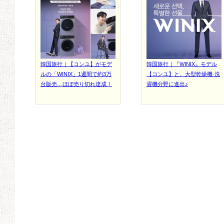
韓国旅行｜【コンユ】がモデ
韓国旅行｜『WINIX』モデル
ルの「WINIX」1週間で約3万
【コンユ】と、大型乾燥機·洗
台販売…ほぼ売り切れ達成！
濯機分野に進出♪