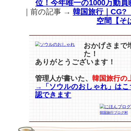
位！今年唯一の1000万動員映
は
【キ
｜前の記事 →
韓国旅行｜CG?
ャ
空間【そ
メ
ル】
が
主
おかげさまで
役！
た！
「マ
ス
ありがとうございます！
タ
ー」
管理人が書いた、
韓国旅行の
VIP
→「ソウルのおしゃれ」はこ
試
写
認できます
会
の
美
韓国旅行ブログ村
女
た
ち