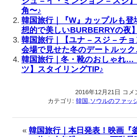
ジュ – イ・ミンジョン – スジ】
角〜♪
韓国旅行｜『W』カップルも登
想的で美しいBURBERRYの夜】
韓国旅行｜【ユナ – スジ – 
会場で見せた冬のデートルック
韓国旅行｜冬・靴のおしゃれ…
ツ】スタイリングTIP♪
2016年12月21日
韓
コメ
国
カテゴリ:
韓国,ソウルのファッ
旅
行
｜
年
«
韓国旅行｜本日発表！映画『
末