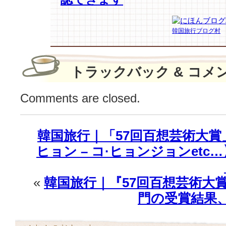
数
多
く
韓国旅行ブログ村
「靴
を
履
か
トラックバック & コメ
せ
る
Comments are closed.
シ
ー
ン」
韓国旅行｜「57回百想芸術大賞」
が
登
ヒョン – コ·ヒョンジョンet
場
す
る
«
韓国旅行｜『57回百想芸術大賞
意
門の受賞結果
味
は？
は