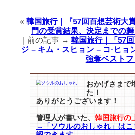
行
｜
『ス
«
韓国旅行｜『57回百想芸術大賞
タ
門の受賞結果、決定までの舞
ー
ト
｜前の記事 →
韓国旅行｜「57
ア
ジ – キム・スヒョン – コ·ヒ
ッ
プ
強奪ベストフ
』
な
ど
な
おかげさまで
ど…
た！
韓
ありがとうございます！
国
ド
ラ
管理人が書いた、
韓国旅行の
マ
→「ソウルのおしゃれ」はこ
に
認できます