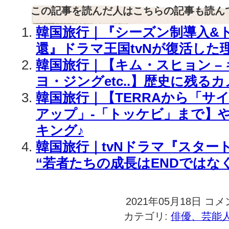
この記事を読んだ人はこちらの記事も読ん
韓国旅行｜『シーズン制導入&
還』ドラマ王国tvNが復活した理
韓国旅行｜【キム・スヒョン – 
ヨ・ジングetc..】歴史に残るカ
韓国旅行｜【TERRAから「サ
アップ」-「トッケビ」まで】
キング♪
韓国旅行｜tvNドラマ『スター
“若者たちの成長はENDではなく
2021年05月18日
韓
コメ
国
カテゴリ:
俳優、芸能
旅