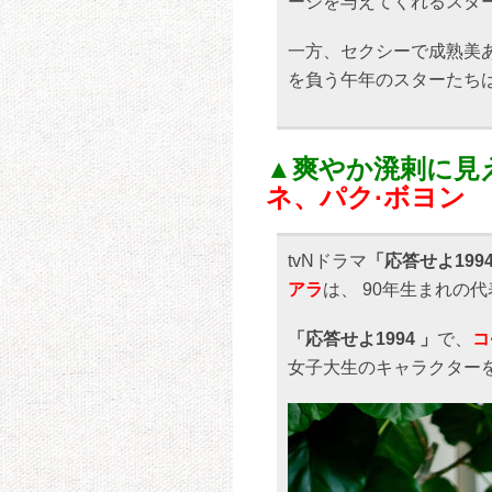
ージを与えてくれるスタ
一方、セクシーで成熟美
を負う午年のスターたち
▲爽やか溌剌に見
ネ、パク·ボヨン
tvNドラマ
「応答せよ1994
アラ
は、 90年生まれの
「応答せよ1994 」
で、
コ
女子大生のキャラクター