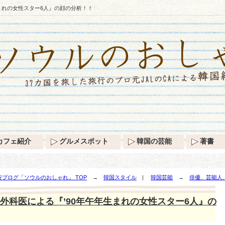
まれの女性スター6人』の顔の分析！！
カフェ紹介
グルメスポット
韓国の芸能
著書
ブログ「ソウルのおしゃれ」 TOP
→
韓国スタイル
|
韓国芸能
→
俳優、芸能人
！！
外科医による『’90年午年生まれの女性スター6人』の