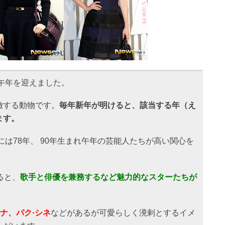
）午年を迎えました。
徴する動物です。
毎年新年が明けると、該当する年（え
ます。
には78年、 90年生まれ午年の芸能人たちが高い関心を
ると、
歌手と俳優を兼務するなど魅力的なスターたちが
ユナ、パク·シネ
などがあるが可愛らしく溌剌とするイメ