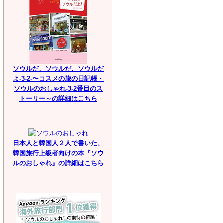
ソウルだ、ソウルだ、ソウルだ
よ-3-2-〜コスメの旅の日記帳・
ソウルのおしゃれ-3-2番目のス
トーリー～の詳細はこちら
日本人と韓国人２人で書いた、
韓国旅行上級者向けの本『ソウ
ルのおしゃれ』の詳細はこちら