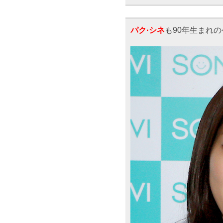
パク·シネ
も90年生まれ