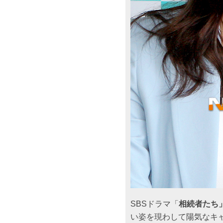
SBSドラマ「
相続者たち
い姿を現わして陽気なキ