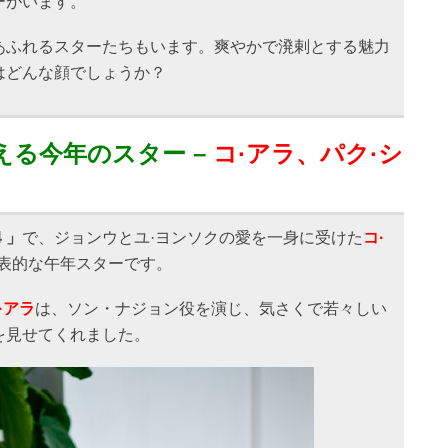
ーがいます。
あふれるスターたちもいます。爽やかで溌剌とする魅力
はどんな顔でしょうか？
える今年のスター –
コ·アラ、パク·シ
 」
で、ジョンウとユ·ヨンソクの愛を一身に受けた
コ·
代表的な午年スターです。
·アラ
は、ソン・ナジョン役を演じ、気さくで若々しい
を見せてくれました。