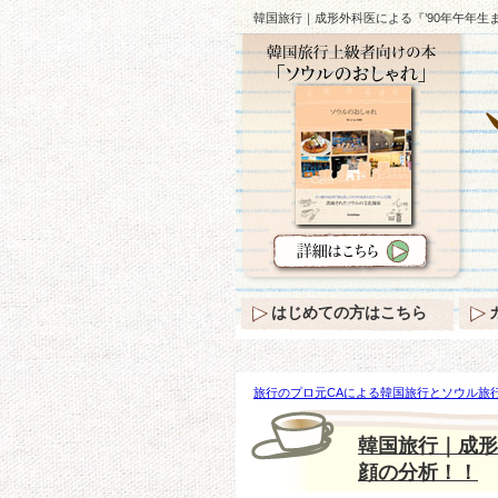
韓国旅行｜成形外科医による『’90年午年生
はじめての方はこちら
旅行のプロ元CAによる韓国旅行とソウル旅行
年午年生まれの女性スター6人』の顔の分析
韓国旅行｜成形
顔の分析！！