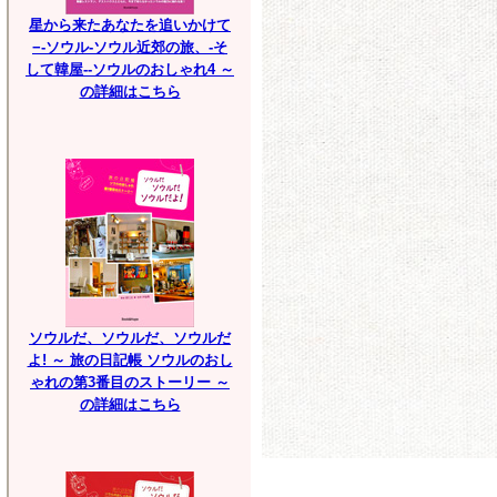
星から来たあなたを追いかけて
−-ソウル-ソウル近郊の旅、-そ
して韓屋--ソウルのおしゃれ4 ～
の詳細はこちら
ソウルだ、ソウルだ、ソウルだ
よ! ～ 旅の日記帳 ソウルのおし
ゃれの第3番目のストーリー ～
の詳細はこちら