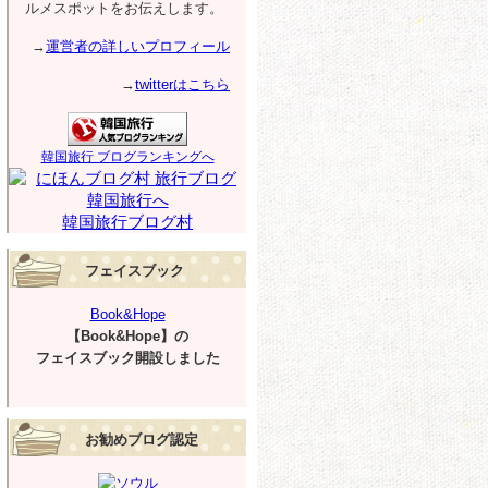
ルメスポットをお伝えします。
→
運営者の詳しいプロフィール
→
twitterはこちら
韓国旅行 ブログランキングへ
韓国旅行ブログ村
フェイスブック
Book&Hope
【Book&Hope】の
フェイスブック開設しました
お勧めブログ認定