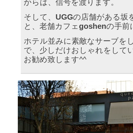
からは、信号を渡ります。
そして、
UGG
の店舗がある坂
と、老舗カフェ
goshen
の手前
ホテル並みに素敵なサーブを
で、少しだけおしゃれをして
お勧め致します^^