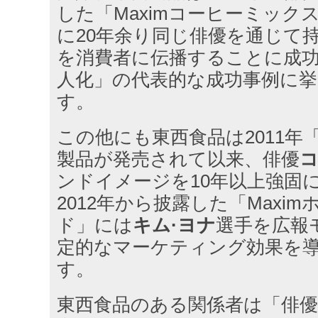
した「Maximコーヒーミック
に20年余り同じ俳優を通じて
を消費者に伝播することに成
人化」の代表的な成功事例に
す。
この他にも東西食品は2011年「M
製品が発売されて以来、俳優
ンドイメージを10年以上強固
2012年から披露した「Maxi
ド」には
キム·ヨナ
選手を広報
定的なマーケティング効果を
す。
東西食品のある関係者は「俳優