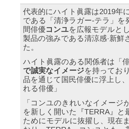
代表的にハイト眞露は2019年
である「清浄ラガー-テラ」を
間俳優
コンユ
を広報モデルと
製品の強みである清涼感·新鮮
た。
ハイト眞露のある関係者は「
で誠実なイメージ
を持ってお
品を通じて国民俳優に浮上し
れる俳優」
「コンユのきれいなイメージ
を新しく開いた『TERRA』
ためにモデルに抜擢し、現在ま