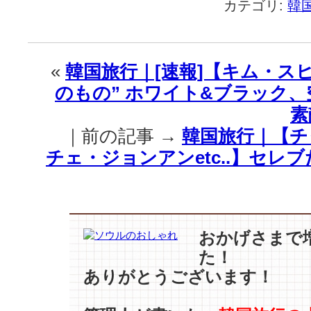
カテゴリ:
韓
旅
行
｜
【コ
«
韓国旅行｜[速報]【キム・ス
ン
のもの” ホワイト&ブラック
ユ、
ヨ
素
ナ
｜前の記事 →
韓国旅行｜【チ
=
コ
チェ・ジョンアンetc..】セレ
ー
ヒ
ー
–
コ
おかげさまで
ン
た！
ユ
ありがとうございます！
=
ビ
ー