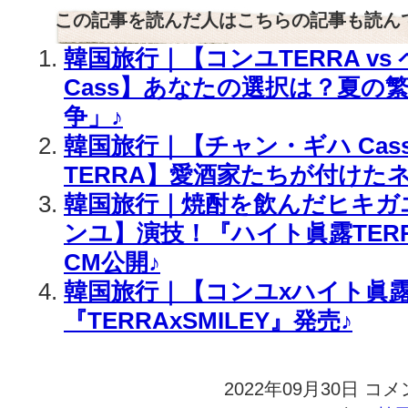
この記事を読んだ人はこちらの記事も読ん
韓国旅行｜【コンユTERRA vs
Cass】あなたの選択は？夏の
争」♪
韓国旅行｜【チャン・ギハ Cass
TERRA】愛酒家たちが付けた
韓国旅行｜焼酎を飲んだヒキガ
ンユ】演技！『ハイト眞露TER
CM公開♪
韓国旅行｜【コンユxハイト眞露
『TERRAxSMILEY』発売♪
2022年09月30日
韓
コメ
国