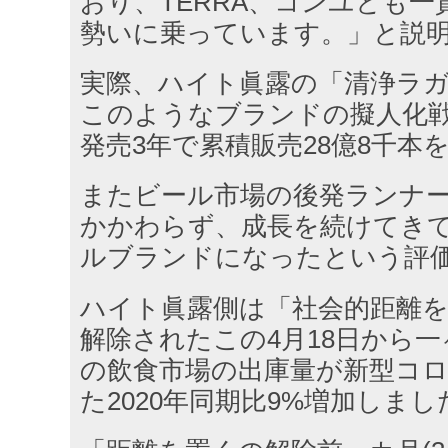
おり、TERRA、コンユとも
勢いに乗っています。」と説
実際、ハイト眞露の「清浄ラガー
このようなブランドの擬人化
発売3年で累積販売28億8千本
またビール市場の後発ランナ
かかわらず、成長を続けてき
ルブランドになったという評
ハイト眞露側は「社会的距離
解除されたこの4月18日から一
の飲食市場の出庫量が新型コ
た2020年同期比9%増加しまし