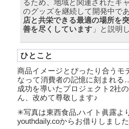
るため、地域と関連されたキ
のグッズを継続して開発中で
店と共栄できる最適の場所を
善を尽くしています
」と説明
ひとこと
商品イメージとぴったり合うモ
なって消費者の記憶に刻まれる
成功を導いたプロジェクト2社
ん、改めて尊敬します♪
✳︎写真は東西食品,ハイト眞露よ
youthdaily.coからお借りしまし