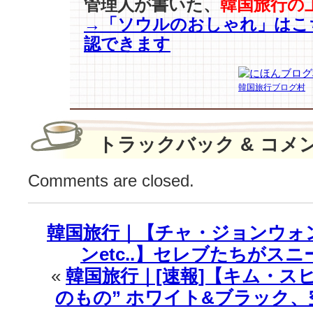
管理人が書いた、
韓国旅行の
ル
→「ソウルのおしゃれ」はこ
etc..】
…
認できます
東
西
食
韓国旅行ブログ村
品
·
ハ
トラックバック & コメ
イ
ト
Comments are closed.
眞
露
「ブ
ラ
韓国旅行｜【チャ・ジョンウォン
ン
ンetc..】セレブたちがス
ド
擬
«
韓国旅行｜[速報]【キム・ス
人
のもの” ホワイト&ブラック
化」