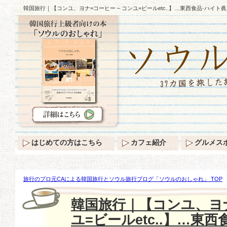
韓国旅行｜【コンユ、ヨナ=コーヒー – コンユ=ビールetc..】…東西食品·ハイ
はじめての方はこちら
カフェ紹介
グルメス
旅行のプロ元CAによる韓国旅行とソウル旅行ブログ「ソウルのおしゃれ」 TOP
ユ、ヨナ=コーヒー – コンユ=ビールetc..】…東西食品·ハイト眞露「ブランド擬
韓国旅行｜【コンユ、ヨナ
ユ=ビールetc..】…東