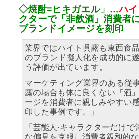
◇焼酎=ヒキガエル」…
ハイ
クターで「非飲酒」消費者
ブランドイメージを刻印
業界ではハイト眞露も東西食
のブランド擬人化を成功的に
う評価が出ています。
マーケティング業界のある従
露の場合も体に良くない『酒
ージを消費者に親しみやすい
印した事例です。」
「芸能人·キャラクターだけで
な偏見を克服し消費者親和的