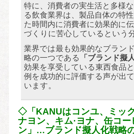
特に、消費者の実生活と多様
る飲食業界は、製品自体の特
た時間内に消費者に効果的に
づくりに苦心しているという
業界では最も効果的なブラン
略の一つである
「ブランド擬
効果を享受している東西食品
例を成功的に評価する声が出
います。
◇「KANUはコンユ、ミッ
ナヨン、キム·ヨナ、缶コー
ン」…ブランド擬人化戦略