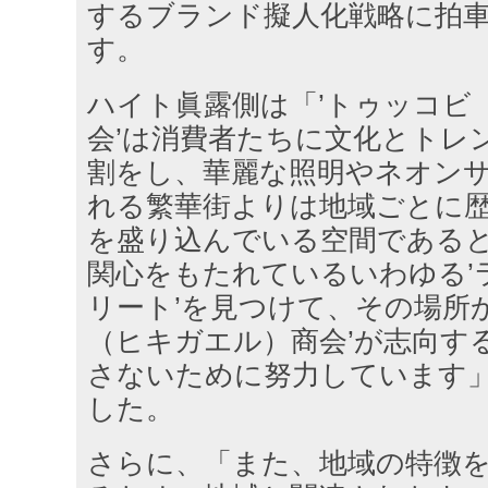
するブランド擬人化戦略に拍
す。
ハイト眞露側は「’トゥッコビ
会’は消費者たちに文化とトレ
割をし、華麗な照明やネオン
れる繁華街よりは地域ごとに
を盛り込んでいる空間である
関心をもたれているいわゆる’
リート’を見つけて、その場所
（ヒキガエル）商会’が志向す
さないために努力しています
した。
さらに、「また、地域の特徴