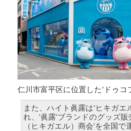
仁川市富平区に位置した’ドゥコ
また、ハイト眞露は’ヒキガエ
れ、’眞露’ブランドのグッズ販
（ヒキガエル）商会’を全国で運