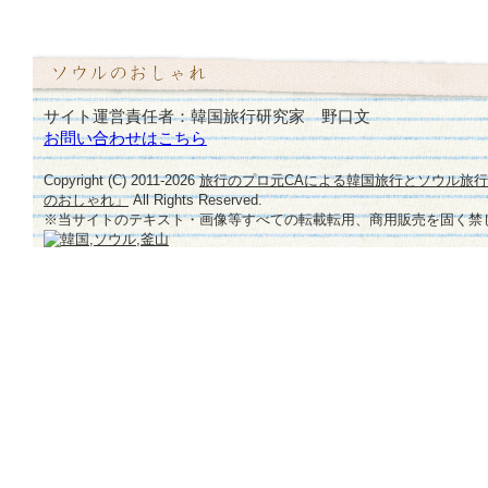
の
視
線
♪
は
サイト運営責任者：韓国旅行研究家 野口文
お問い合わせはこちら
Copyright (C) 2011-
2026
旅行のプロ元CAによる韓国旅行とソウル旅
のおしゃれ」
All Rights Reserved.
※当サイトのテキスト・画像等すべての転載転用、商用販売を固く禁