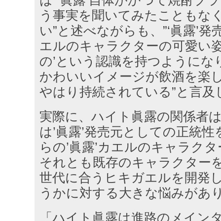
は”‘眞露’自体がかつて焼酎ブ
う事実を聞いてみたこともな
い”と述べながらも、”‘眞露’
エルのキャラクターの可愛い姿
の’という認識を持つようになり
かわいいイメージが飲酒を楽
やはり持続されている”と言及
実際に、ハイト眞露の関係者
は’眞露’発売元としての正統
らの’眞露’カエルのキャラク
それとも既存のキャラクターを
世代に合うヒキガエルを開発
うかに対する大きな悩みがあ
「ハイト眞露は進路のメイン