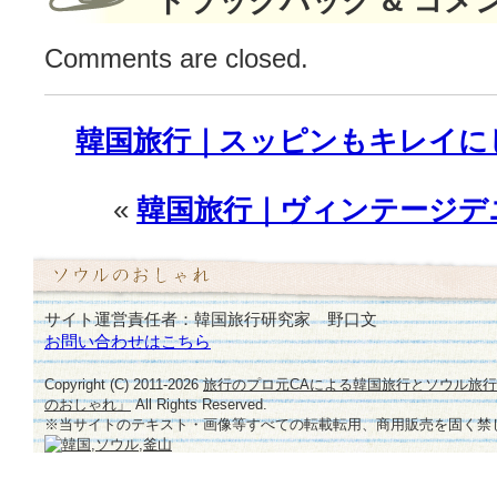
トラックバック & コメ
ョ
ン”
Comments are closed.
♪
は
韓国旅行｜スッピンもキレイに
«
韓国旅行｜ヴィンテージデ
サイト運営責任者：韓国旅行研究家 野口文
お問い合わせはこちら
Copyright (C) 2011-
2026
旅行のプロ元CAによる韓国旅行とソウル旅
のおしゃれ」
All Rights Reserved.
※当サイトのテキスト・画像等すべての転載転用、商用販売を固く禁