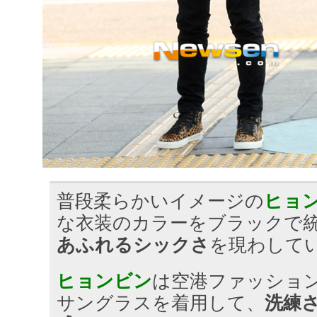
普段柔らかいイメージの
ヒョ
な衣装のカラーをブラックで
あふれるシックさ
を現わして
ヒョンビン
は空港ファッショ
サングラスを着用して、
洗練