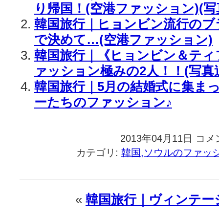
り帰国！(空港ファッション)(写
韓国旅行｜ヒョンビン流行のブ
で決めて…(空港ファッション)
韓国旅行｜《ヒョンビン＆ティ
ァッション極みの2人！！(写真
韓国旅行｜5月の結婚式に集ま
ーたちのファッション♪
2013年04月11日
韓
コメ
国
カテゴリ:
韓国,ソウルのファッ
旅
行
｜
3
«
韓国旅行｜ヴィンテー
人
3