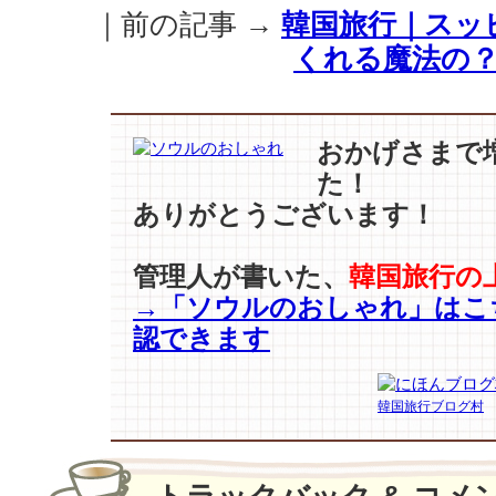
様、
｜前の記事 →
韓国旅行｜スッ
韓
くれる魔法の
流
ス
タ
ー
おかげさまで
た
た！
ち
の
ありがとうございます！
男
性
管理人が書いた、
韓国旅行の
美
→「ソウルのおしゃれ」はこ
溢
れ
認できます
る
“空
港
韓国旅行ブログ村
フ
ァ
ッ
シ