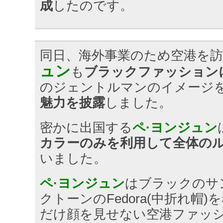
成
したのです。
同日、海外事業のため空港を
ュン
も
ブラックファッション
のジ​​ェントルマンのイメージ
魅力を披露
しました。
密かに出国する
ペ·ヨンジュン
カラーのみを利用して全体の
いました。
ペ·ヨンジュン
はブラックのサ
クトーンのFedora(中折れ帽
だけ顔を見せない空港ファッ