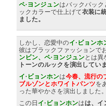
ペ·ヨンジュン
はバックパック
ックカラーで仕上げて
衣装に
ました。
しかし、恋愛中の
イ·ビョンホ
彼はブラックファッションで
ンビン、ペ·ヨンジュン
とは異
トーンのルックを演出してい
イ·ビョンホン
は
今春、流行の
ブルゾンとホワイトパンツ
を
った華やかさを演出しました
この日
イ·ビョンホン
は
は、イ