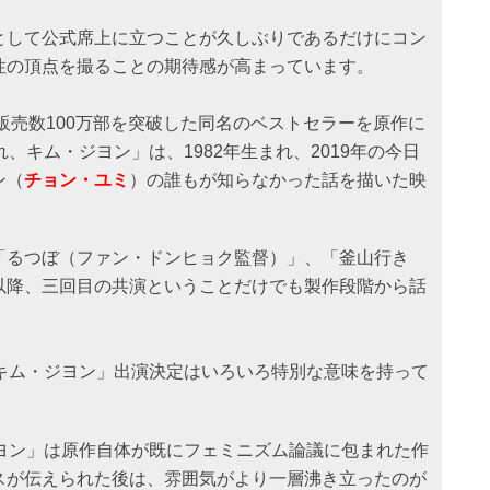
として公式席上に立つことが久しぶりであるだけにコン
性の頂点を撮ることの期待感が高まっています。
積販売数100万部を突破した同名のベストセラーを原作に
、キム・ジヨン」は、1982年生まれ、2019年の今日
ン（
チョン・ユミ
）の誰もが知らなかった話を描いた映
「るつぼ（ファン・ドンヒョク監督）」、「釜山行き
以降、三回目の共演ということだけでも製作段階から話
、キム・ジヨン」出演決定はいろいろ特別な意味を持って
ジヨン」は原作自体が既にフェミニズム論議に包まれた作
スが伝えられた後は、雰囲気がより一層沸き立ったのが