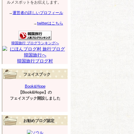
ルメスポットをお伝えします。
→
運営者の詳しいプロフィール
→
twitterはこちら
韓国旅行 ブログランキングへ
韓国旅行ブログ村
フェイスブック
Book&Hope
【Book&Hope】の
フェイスブック開設しました
お勧めブログ認定