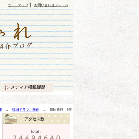
｜
サイトマップ
お問い合わせフォーム
メディア掲載履歴
能
→
韓国ドラマ、映画
→ 韓国旅行｜3年
アクセス数
Total：