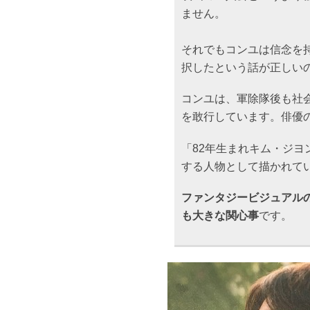
ません。
それでもコンユは信念を
択したという話が正しい
コンユは、軍除隊後も社
を敢行しています。俳優
「82年生まれキム・ジ
する人物として描かれて
ファンタジービジュアル
も大きな関心事
です。