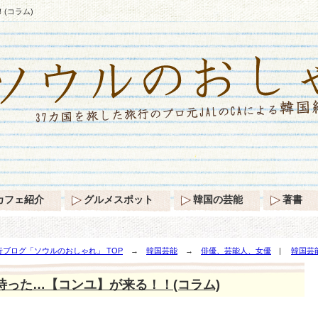
(コラム)
カフェ紹介
グルメスポット
韓国の芸能
著書
ブログ「ソウルのおしゃれ」 TOP
→
韓国芸能
→
俳優、芸能人、女優
|
韓国芸
待った…【コンユ】が来る！！(コラム)