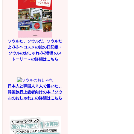
ソウルだ、ソウルだ、ソウルだ
よ-3-2-〜コスメの旅の日記帳・
ソウルのおしゃれ-3-2番目のス
トーリー～の詳細はこちら
日本人と韓国人２人で書いた、
韓国旅行上級者向けの本『ソウ
ルのおしゃれ』の詳細はこちら