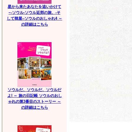
星から来たあなたを追いかけて
−-ソウル-ソウル近郊の旅、-そ
して韓屋--ソウルのおしゃれ4 ～
の詳細はこちら
ソウルだ、ソウルだ、ソウルだ
よ! ～ 旅の日記帳 ソウルのおし
ゃれの第3番目のストーリー ～
の詳細はこちら