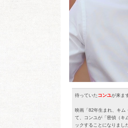
待っていた
コンユ
が来ま
映画「82年生まれ、キム
て、コンユが「密偵（キ
ックすることになりまし