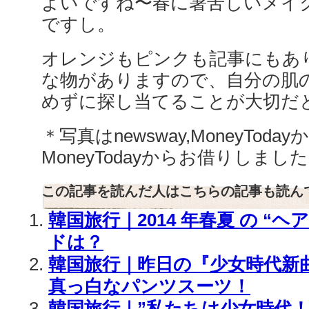
よいですね〜春に暑苦しいメイ
ですし。
オレンジもピンクも記事にもあ
な物がありますので、自分の肌
めずに探し当てることが大切だと
＊写真はnewsway,MoneyToda
MoneyTodayからお借りしまし
この記事を読んだ人はこちらの記事も読ん
韓国旅行｜2014 年春夏 の “ヘ
ドは？
韓国旅行｜昨日の『少女時代新
真っ白なパンツスーツ！
韓国旅行｜”私たちは少女時代！