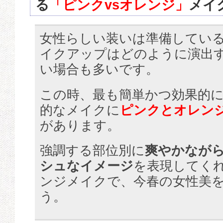
る
「ピンクvsオレンジ」
メイ
女性らしい装いは準備してい
イクアップはどのように演出
い場合も多いです。
この時、最も簡単かつ効果的
的なメイクに
ピンクとオレン
があります。
強調する部位別に
爽やかなが
シュなイメージ
を表現してくれ
ンジメイクで、今春の女性美
う。