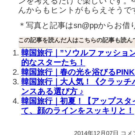
ンを考えるだけで楽しいです。
んからもヒントがもらえそうです
＊写真と記事はsn@ppからお借
この記事を読んだ人はこちらの記事も読ん
韓国旅行｜”ソウルファッショ
的なスターたち！
韓国旅行｜春の光を浴びるPINK！
韓国旅行｜大人気！《クラッチ
ンスある選び方 ♪
韓国旅行｜初夏！【アップスタ
て、顔のラインをスッキリと！
2014年12月07日
韓
コメ