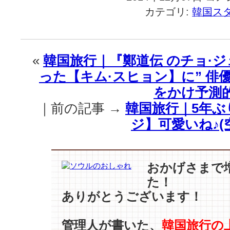
国
カテゴリ:
韓国ス
旅
行
｜
『ホ
«
韓国旅行｜『鄭道伝 のチョ·
リ
った【キム·スヒョン】に” 俳
デ
ー
をかけ予測
シ
｜前の記事 →
韓国旅行｜5年
ー
ズ
ジ】可愛いね♪(
ン』
に
輝
く
おかげさまで
ス
た！
タ
ありがとうございます！
ー
の
ス
管理人が書いた、
韓国旅行の