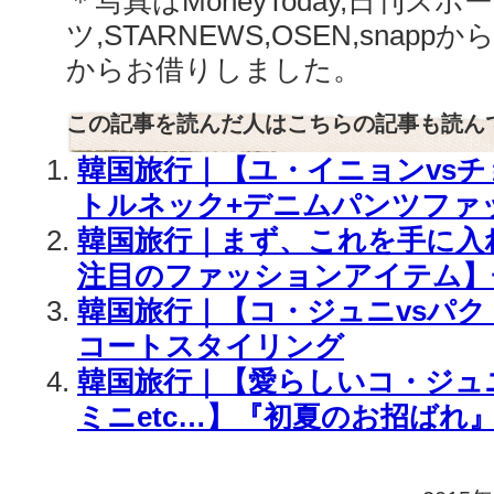
＊写真はMoneyToday,日刊スポー
ツ,STARNEWS,OSEN,snappか
からお借りしました。
この記事を読んだ人はこちらの記事も読ん
韓国旅行｜【ユ・イニョンvs
トルネック+デニムパンツファ
韓国旅行｜まず、これを手に入れて
注目のファッションアイテム】
韓国旅行｜【コ・ジュニvsパ
コートスタイリング
韓国旅行｜【愛らしいコ・ジュニ
ミニetc…】『初夏のお招ばれ