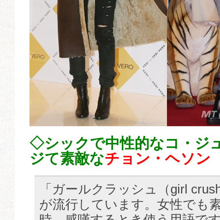
◇シックで中性的な
コ・ジ
ジて素敵な
チョン・ヘソン
「ガールクラッシュ（girl cr
が流行しています。女性でも
時、感嘆するとき使う用語で