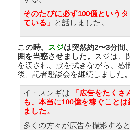
そのたびに必ず100億という
ている」
と話しました。
この時、
スジ
は突然約2〜3分間
囲を当惑させました。
スジは、
を渡され、涙を拭きながら、感
後、記者懇談会を継続しました
イ・スンギは
「広告をたくさ
も、本当に100億を稼ぐこと
ました。
多くの方々が広告を撮影する