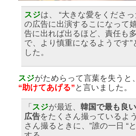
スジ
は、 “大きな愛をくださ
の広告に出演するこになって
告に出れば出るほど、責任も
で、より慎重になるようです”
した。
スジ
がためらって言葉を失うと
“助けてあげる”
と言いました。
「
スジ
が最近、
韓国で最も良
広告
をたくさん撮っているよ
さん撮るときに、”誰の一日 “
する。