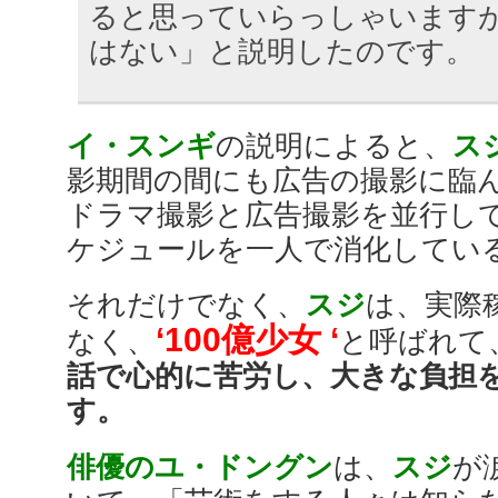
ると思っていらっしゃいます
はない」と説明したのです。
イ・スンギ
の説明によると、
ス
影期間の間にも広告の撮影に臨
ドラマ撮影と広告撮影を並行し
ケジュールを一人で消化してい
それだけでなく、
スジ
は、実際
‘100億少女 ‘
なく、
と呼ばれて
話で心的に苦労し、大きな負担
す。
俳優のユ・ドングン
は、
スジ
が