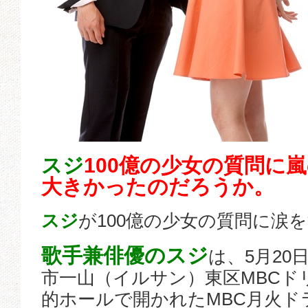
スジ
100億の少女の質問に
大きかったのだろうか。
スジ
が100億の少女の質問に涙
歌手兼俳優のスジ
は、5月20
市一山（イルサン）東区MBCド
的ホールで開かれたMBC月火ド