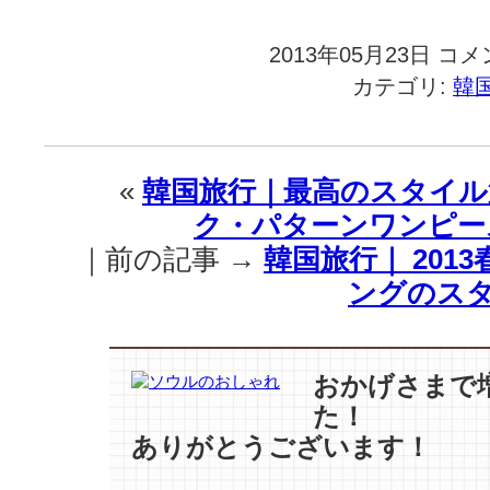
2013年05月23日
韓
コメ
国
カテゴリ:
韓
旅
行
｜
超
«
韓国旅行｜最高のスタイル
売
ク・パターンワンピー
れ
っ
｜前の記事 →
韓国旅行｜ 201
子
ングのスタ
ア
イ
ド
ル
おかげさまで
の
た！
涙
の
ありがとうございます！
訳！
は