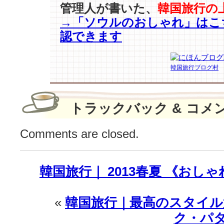
管理人が書いた、
韓国旅行の
→「ソウルのおしゃれ」はこ
認できます
韓国旅行ブログ村
トラックバック & コメ
Comments are closed.
韓国旅行｜ 2013春夏 《お
«
韓国旅行｜最高のスタイル
ク・パ