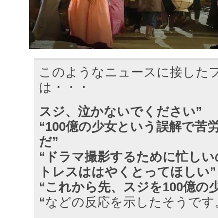
このようなニュースに接した
は・・・
スジ、泣かないでください”
“100億の少女という誤解で苦
だ”
“ドラマ撮影するために忙しい
トレスははやくとってほしい”
“これから先、スジを100億の
“
などの反応を示したそうです