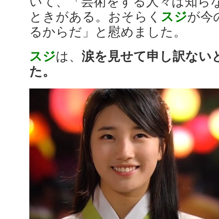
いて、「芸術をする人々は知ら
ときがある。おそらく
スジ
が今
るからだ」と慰めました。
スジ
は、
涙を見せて申し訳ない
た。