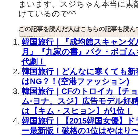
まいます。スジちゃん本当に素
けているので^^
この記事を読んだ人はこちらの記事も読ん
韓国旅行｜『成均館スキャンダ
月』『九家の書』パク・ボゴム
代劇！
韓国旅行｜どんなに寒くても新
はNG？！(空港ファッション)
韓国旅行｜CFのトロイカ【チョ
ム·ヨナ、スジ】広告モデル好感
は【キム・スヒョン】が1位！
韓国旅行｜【2015韓国女優】
ー最新版！破格の1位はやはり