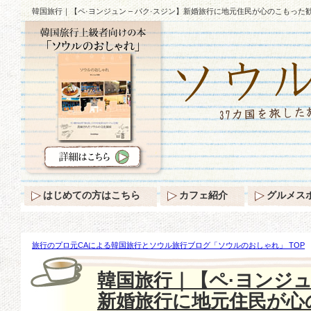
韓国旅行｜【ペ·ヨンジュン – パク·スジン】新婚旅行に地元住民が心のこもった
はじめての方はこちら
カフェ紹介
グルメス
旅行のプロ元CAによる韓国旅行とソウル旅行ブログ「ソウルのおしゃれ」 TOP
に地元住民が心のこもった歓迎の垂れ幕〜♪
韓国旅行｜【ペ·ヨンジュ
新婚旅行に地元住民が心