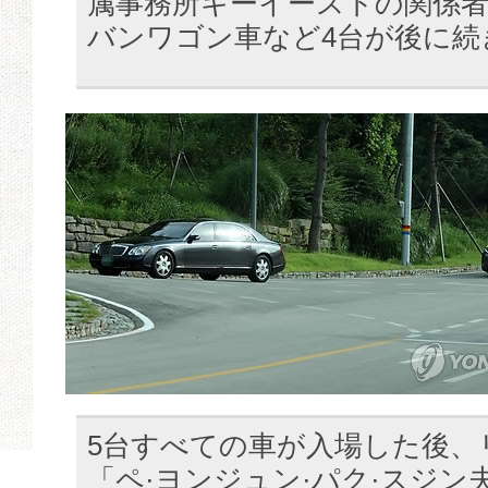
属事務所キーイーストの関係
バンワゴン車など4台が後に続
5台すべての車が入場した後、
「ペ·ヨンジュン·パク·スジン