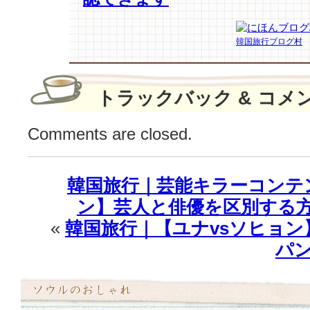
地
元
韓国旅行ブログ村
住
民
が
心
トラックバック & コメ
の
こ
Comments are closed.
も
っ
た
韓国旅行｜芸能キラーコンテ
歓
迎
ン】芸人と俳優を区別する方
の
«
韓国旅行｜【ユナvsソヒョ
垂
れ
パ
幕〜
♪
は