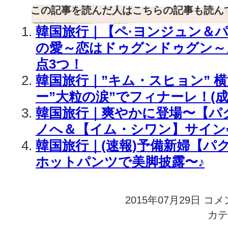
この記事を読んだ人はこちらの記事も読ん
韓国旅行｜【ペ·ヨンジュン＆
の愛～恋はドゥグンドゥグン～
点3つ！
韓国旅行｜”キム・スヒョン” 
ー”大粒の涙”でフィナーレ！(成
韓国旅行｜爽やかに登場〜【パ
ノへ＆【イム・シワン】サイン
韓国旅行｜(速報)予備新婦【パ
ホットパンツで美脚披露〜♪
2015年07月29日
韓
コメ
国
カテ
旅