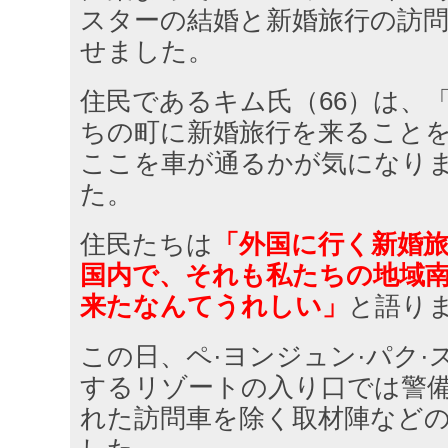
スターの結婚と新婚旅行の訪
せました。
住民であるキム氏（66）は、
ちの町に新婚旅行を来ること
ここを車が通るかが気になり
た。
住民たちは
「外国に行く新婚
国内で、それも私たちの地域
来たなんてうれしい」
と語り
この日、ペ·ヨンジュン·パク·
するリゾートの入り口では警
れた訪問車を除く取材陣など