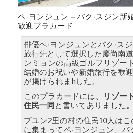
ペ·ヨンジュン – パク·スジン
歓迎プラカード
俳優ペ·ヨンジュンとパク·スジ
旅行先として選択した慶尚南
ンミョンの高級ゴルフリゾー
結婚のお祝いや新婚旅行を歓
が掲げられまhした。
このプラカードには、
リゾー
住民一同
と書いてありました
ブユン2里の村の住民10人は
に集まってペ·ヨンジュン、パ