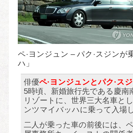
ペ·ヨンジュン – パク·スジン
ハ」
俳優
ペ·ヨンジュンとパク·ス
5時頃、新婚旅行先である慶南
リゾートに、世界三大名車と
ンツマイバッハに乗って入場
二人が乗った車の前後には、ペ