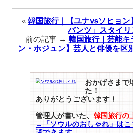
行
｜
【ペ
«
韓国旅行｜【ユナvsソヒョ
·
パンツ」スタイリ
ヨ
ン
｜前の記事 →
韓国旅行｜芸能キ
ジ
ン・ホジュン】芸人と俳優を区別
ュ
ン
–
パ
ク
·
おかげさまで
ス
た！
ジ
ありがとうございます！
ン】
新
婚
管理人が書いた、
韓国旅行の
旅
→「ソウルのおしゃれ」はこ
行
認できます
に