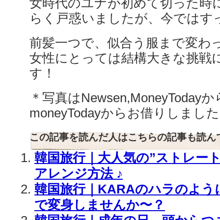
女時代のユナが初めて切った時
らく戸惑いましたが、今ではす
前髪一つで、似合う服まで変わ
女性にとっては結構大きな挑戦
す！
＊写真はNewsen,MoneyToda
moneyTodayからお借りしまし
この記事を読んだ人はこちらの記事も読ん
韓国旅行｜大人気の”ストレート
アレンジ方法 ♪
韓国旅行｜KARAのハラのように
で変身しませんか〜？