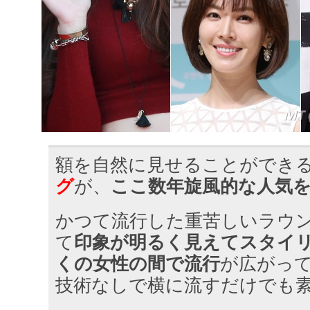
額を自然に見せることができ
グ
が、
ここ数年旋風的な人気
かつて流行した重苦しいラウ
て
印象が明るく見えてスタイ
くの女性の間で流行
が広がっ
技術なしで横に流すだけでも