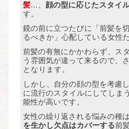
髪
…、
顔の型に応じたスタイ
す。
鏡の前に立つたびに「前髪を
るべきか」心配している女性
前髪の有無にかかわらず、ス
う雰囲気が違って来るので、
となります。
しかし、自分の顔の型を考慮
に流行のスタイルにしてしま
能性が高いです。
女性の繰り返される悩みの種
を生かし欠点はカバーする
前