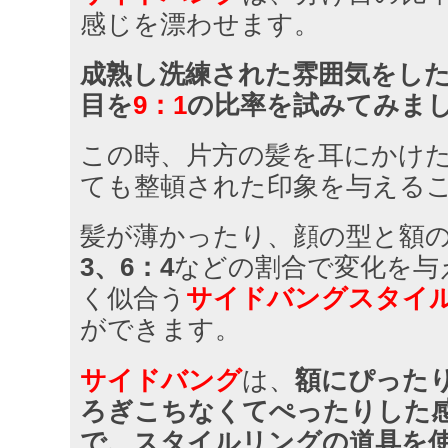
感じを漂わせます。
成熟し洗練された雰囲気をし
目を
9：1
の比率を試みてみま
この時、片方の髪を耳にかけ
ても整頓された印象を与える
髪が薄かったり、顔の型と額
3、6：4
などの割合で変化を与
く似合う
サイドバングスタイ
ができます。
サイドバング
は、
額にぴった
ろぎこちなくてぺったりした
で、スタイルリングの道具を