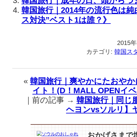
韓国旅行｜成年の日、頭からつ
韓国旅行｜2014年の流行色は
ス対決”ベスト1は誰？》
2015
カテゴリ:
韓国ス
«
韓国旅行｜爽やかにたおやか
イト！(D！MALL OPENイ
｜前の記事 →
韓国旅行｜同じ
ヘヨンvsソルリ】
おかげさまで