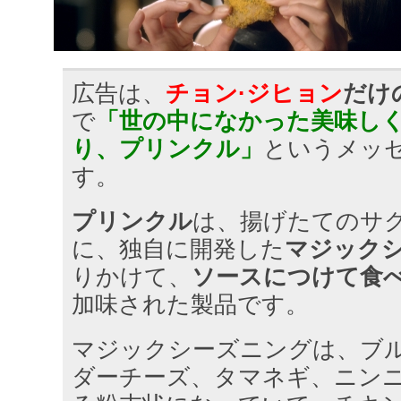
広告は、
チョン·ジヒョン
だけ
で
「世の中になかった美味し
り、プリンクル」
というメッ
す。
プリンクル
は、揚げたてのサ
に、独自に開発した
マジック
りかけて、
ソースにつけて食
加味された製品です。
マジックシーズニングは、ブ
ダーチーズ、タマネギ、ニン