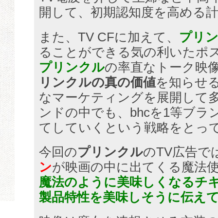
開して、初期認知度を高める
また、TV CFに加えて、
プリ
ることができる気の利いたポ
プリンクル
の率直なトーク映
リンクルの真の価値
を知らせ
なマーケティングを展開して
ンドの中でも、bhcを1等ブラ
てしていくという戦略をとっ
今回の
プリンクル
のTV広告で
ン
が映画の中に出てくる魔法
魔法のように美味しくなるチキ
製品特性を美味しそうに伝え