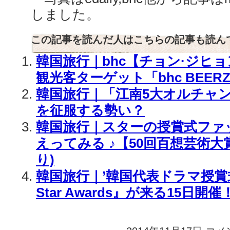
しました。
この記事を読んだ人はこちらの記事も読ん
韓国旅行｜bhc【チョン·ジヒ
観光客ターゲット「bhc BEERZ
韓国旅行｜「江南5大オルチャ
を征服する勢い？
韓国旅行｜スターの授賞式ファ
えってみる ♪【50回百想芸術大
り)
韓国旅行｜’韓国代表ドラマ授賞式’ 
Star Awards』が来る15日開催
韓