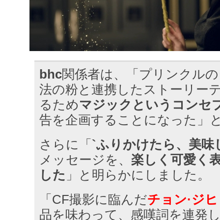
bhc
関係者は、「プリンクルの
法の粉と連携したストーリー
るため
マジックというコンセ
告を企画することになった」
さらに「
`ふりかけたら、美味
メッセージを、
楽しく可愛く
した
」と明らかにしました。
「CF撮影に臨んだ
チョン·ジ
品を味わって、感嘆詞を連発