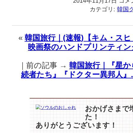
2014年11月17日
コメ
国
カテゴリ:
韓国
旅
行
｜
【チ
«
韓国旅行｜(速報)【キム・スヒ
ョ
映画祭のハンドプリンティン
ン・
ジ
ヒ
｜前の記事 →
韓国旅行｜『星か
ョ
ン】
続者たち』『ドクター異邦人』
可
愛
い
彼
女
おかげさまで
が
た！
祈
ありがとうございます！
る
と