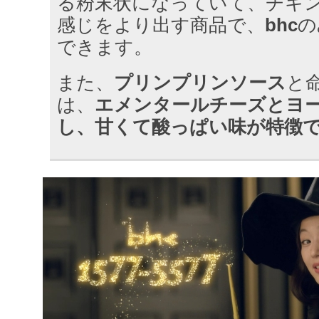
る粉末状になっていて、チキ
感じをより出す商品で、
bhc
の
できます。
また、
プリンプリンソース
と
は、
エメンタールチーズとヨ
し、甘くて酸っぱい味が特徴