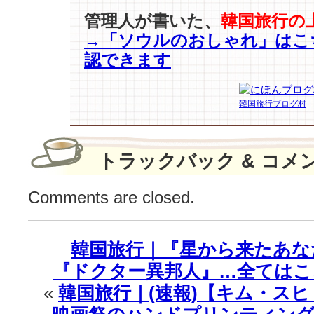
チ
管理人が書いた、
韓国旅行の
キ
→「ソウルのおしゃれ」はこ
ン
が
認できます
美
味
し
韓国旅行ブログ村
く
な
る？
トラックバック & コメ
(bhc
チ
Comments are closed.
キ
ン
新
CF)
韓国旅行｜『星から来たあな
は
『ドクター異邦人』…全てはこ
«
韓国旅行｜(速報)【キム・スヒ