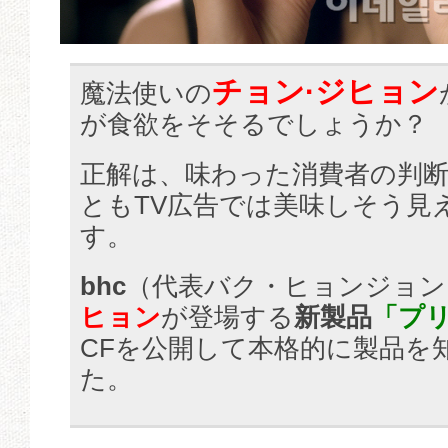
チョン·ジヒョン
魔法使いの
が食欲をそそるでしょうか？
正解は、味わった消費者の判
ともTV広告では美味しそう見
す。
bhc
（代表バク・ヒョンジョン
ヒョン
が登場する
新製品
「プ
CFを公開して本格的に製品を
た。