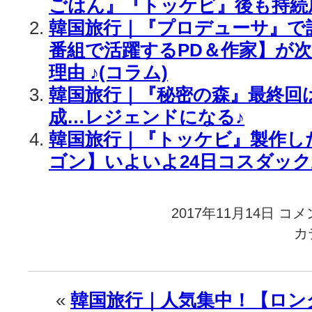
ごはん』『トッケビ』後も持続
韓国旅行｜『プロデューサ』で
番組で活躍するPD＆作家】が
理由 ♪(コラム)
韓国旅行｜『秘密の森』最終回は
成…レジェンドになる♪
韓国旅行｜『トッケビ』製作し
ゴン】いよいよ24日コスダック上場
2017年11月14日
韓
コメ
国
カ
旅
行
｜
『ト
«
韓国旅行｜人気集中！【ロン
ッ