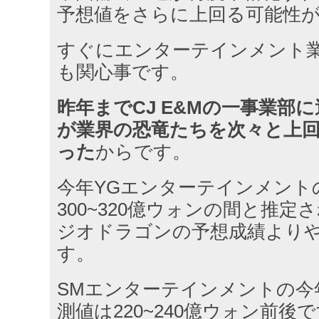
予想値をさらに上回る可能性
すぐにエンターテインメント
も関心事です。
昨年までCJ E&Mの一事業部
が業界の恐竜たちを次々と上
った
からです。
今年YGエンターテインメント
300~320億ウォンの間と推
ジオドラゴンの予想成績より
す。
SMエンターテインメントの今
測値は220~240億ウォン前後