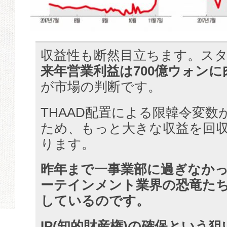
収益性も断然目立ちます。ス
来年営業利益は700億ウォンに
が市場の判断です。
THAAD配置による限韓令変数
ため、もっと大きな収益を回
ります。
昨年まで一事業部に過ぎなか
ーテインメント業界の恐竜た
しているのです。
IP(知的財産権)の確保という