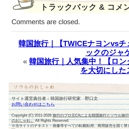
ゴ
トラックバック & コメ
ン】
♪
は
Comments are closed.
韓国旅行｜【TWICEナヨンvs
ックのジャ
«
韓国旅行｜人気集中！【ロン
を大切にしたス
サイト運営責任者：韓国旅行研究家 野口文
お問い合わせはこちら
Copyright (C) 2011-
2026
旅行のプロ元CAによる韓国旅行とソウル旅
のおしゃれ」
All Rights Reserved.
※当サイトのテキスト・画像等すべての転載転用、商用販売を固く禁