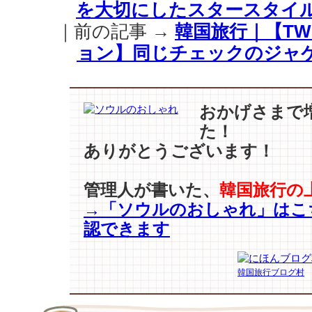
を大切にしたスタースタイルT
ケ
ビ』
｜前の記事 →
韓国旅行｜【TW
の
ョン】同じチェックのジャ
よ
う
に、
市
おかげさまで
場
た！
を
盛
ありがとうございます！
り
上
管理人が書いた、
韓国旅行の
げ
→「ソウルのおしゃれ」はこ
る
【ス
認できます
タ
ジ
オ
韓国旅行ブログ村
ド
ラ