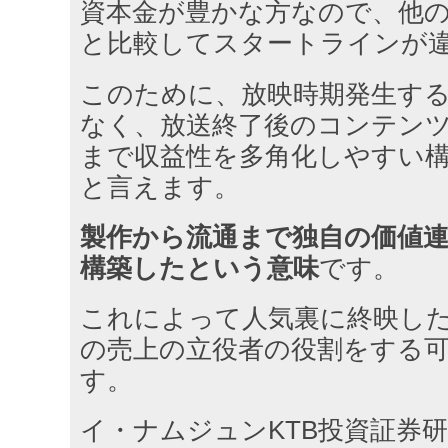
資本金が豊かな方なので、他
と比較してスタートラインが
このために、放映時期発生す
なく、放送終了後のコンテン
まで収益性を多角化しやすい
と言えます。
製作から流通まで独自の価値連鎖(va
構築したという意味
です。
これによって人気裏に終映し
の売上の立役者の役割をする
す。
イ・ナムジュンKTB投資証券