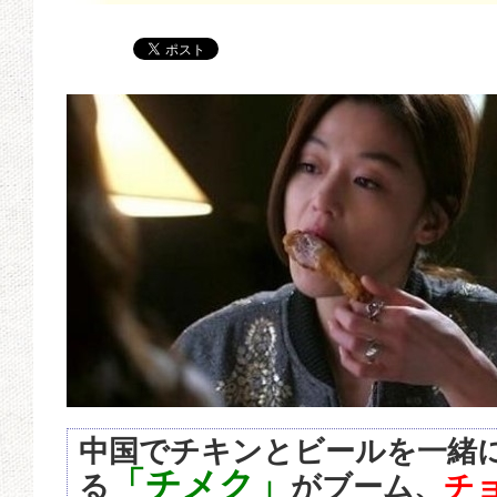
中国でチキンとビールを一緒
「チメク」
る
がブーム、
チ