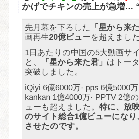
かげでチキンの売上が急増… 
先月幕を下ろした
「星から来
画再生
20億ビュー
を超えまし
1日あたりの中国の5大動画サ
と、
「星から来た君」
はトータ
突破しました。
iQiyi 6億6000万· pps 6億5000万
kankan 1億4000万· PPTV 2
ューも超えました。
特に、放映
のサイト総合1億ビューになり
させたのです。