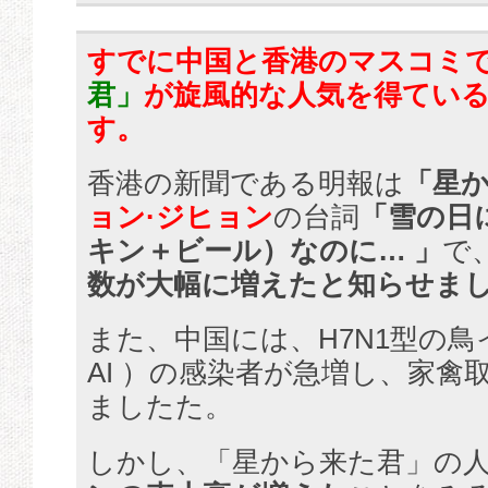
すでに中国と香港のマスコミ
君」
が旋風的な人気を得てい
す。
香港の新聞である明報は
「星
ョン·ジヒョン
の台詞
「雪の日
キン＋ビール）なのに… 」
で
数が大幅に増えたと知らせま
また、中国には、H7N1型の
AI ）の感染者が急増し、家禽
ましたた。
しかし、「星から来た君」の