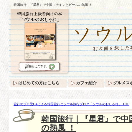
韓国旅行｜『星君』で中国にチキンとビールの熱風 ！
はじめての方はこちら
カフェ紹介
グルメス
旅行のプロ元CAによる韓国旅行とソウル旅行ブログ「ソウルのおしゃれ」 TOP
ビールの熱風 ！
韓国旅行｜『星君』で中
の熱風 ！