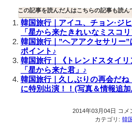
この記事を読んだ人はこちらの記事も読ん
韓国旅行｜アイユ、チョン·ジヒ
「星から来たきれいなミスコリア
韓国旅行｜”ヘアアクセサリー
ポイント♪
韓国旅行｜《トレンドスタイリ
「星から来た君」♪
韓国旅行｜久しぶりの再会だね 
に特別出演！！(写真＆情報追加
2014年03月04日
韓
コメ
国
カテゴリ:
韓
旅
行