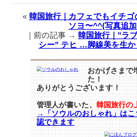
｜
『星
«
韓国旅行｜カフェでもイチゴ
君』
ソヨ〜^^(写真追加
で
中
｜前の記事 →
韓国旅行｜”ラブリ
国
シー” テヒ …脚線美を生
に
チ
キ
ン
おかげさまで
と
た！
ビ
ー
ありがとうございます！
ル
の
管理人が書いた、
韓国旅行の
熱
→「ソウルのおしゃれ」はこ
風
！
認できます
は