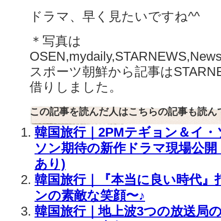
ドラマ、早く見たいですね^^
＊写真は
OSEN,mydaily,STARNEWS,News
スポーツ朝鮮から記事はSTARNEW
借りしました。
この記事を読んだ人はこちらの記事も読ん
韓国旅行｜2PMテギョン＆イ
ソン期待の新作ドラマ現場公開
あり)
韓国旅行｜『本当に良い時代』
ンの素敵な笑顔〜♪
韓国旅行｜地上波3つの放送局の