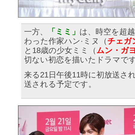
一方、
「ミミ」
は、時空を超
わった作家ハン·ミヌ（
チェガ
と18歳の少女ミミ（
ムン・ガ
切ない初恋を描いたドラマで
来る21日午後11時に初放送さ
送される予定です。