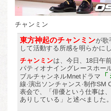
チャンミン
東方神起のチャンミン
が歌
して活動する所感を明らかに
チャンミン
は、今日、18日午
パティオナイングレースホー
「
ブルチャンネルMnetドラマ
線·演出ソンチャンス·制作SM 
表会で、「俳優という仕事は
ありしている」と述べました