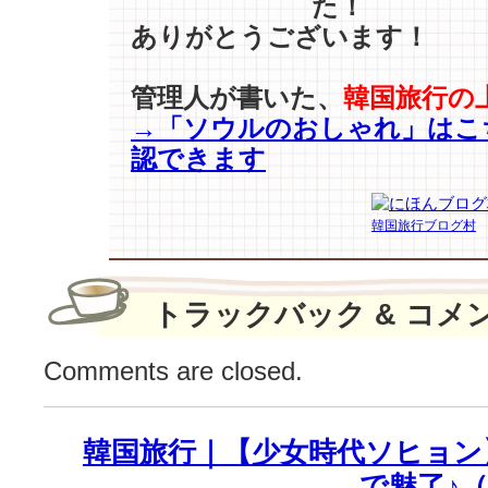
た！
ホ
ありがとうございます！
ー
ル】
確
管理人が書いた、
韓国旅行の
か
→「ソウルのおしゃれ」はこ
に
認できます
存
在
す
韓国旅行ブログ村
る！
(「物
理
学
トラックバック & コメ
ク
ロ
Comments are closed.
ニ
ク
ル」
韓国旅行｜【少女時代ソヒョン
誌
の
で魅了♪