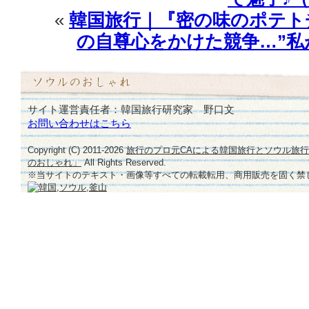
最
«
韓国旅行｜『密の味のポテト
新
号
の自尊心をかけた競争…”私が
掲
載)
は
サイト運営責任者：韓国旅行研究家 野口文
お問い合わせはこちら
Copyright (C) 2011-
2026
旅行のプロ元CAによる韓国旅行とソウル旅
のおしゃれ」
All Rights Reserved.
※当サイトのテキスト・画像等すべての転載転用、商用販売を固く禁