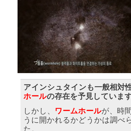
アインシュタインも一般相対
ホール
の存在を予見していま
しかし、
ワームホール
が、時
うに開かれるかどうかは調べ
た。