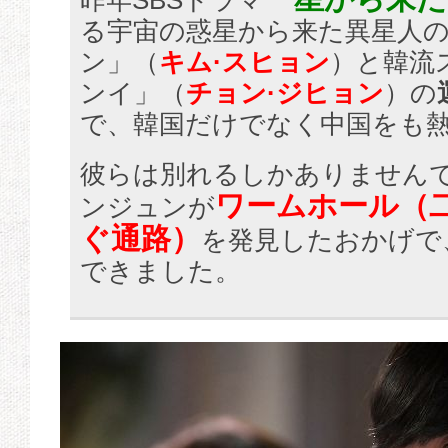
昨年SBSドラマ
る宇宙の惑星から来た異星人
ン」（
キム·スヒョン
）と韓流
ンイ」（
チョン·ジヒョン
）の
で、韓国だけでなく中国をも
彼らは別れるしかありません
ワームホール（
ンジュンが
ぐ通路）
を発見したおかげで
できました。