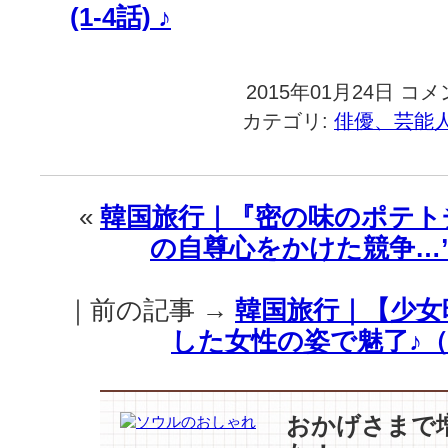
(1-4話) ♪
2015年01月24日
韓
コメ
国
カテゴリ:
俳優、芸能
旅
行
｜
『星
«
韓国旅行｜『密の味のポテト
か
の自尊心をかけた競争…”
ら
来
た
｜前の記事 →
韓国旅行｜【少女
あ
な
した女性の姿で魅了♪
た』
の
【ワ
ー
おかげさまで
ム