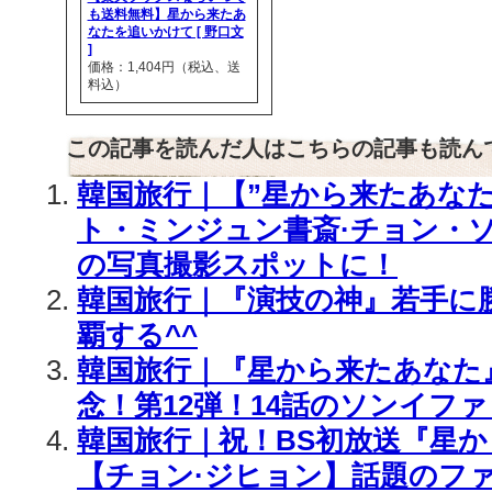
も送料無料】星から来たあ
なたを追いかけて [ 野口文
]
価格：1,404円（税込、送
料込）
この記事を読んだ人はこちらの記事も読ん
韓国旅行｜【”星から来たあなた
ト・ミンジュン書斎·チョン・
の写真撮影スポットに！
韓国旅行｜『演技の神』若手に
覇する^^
韓国旅行｜『星から来たあなた』
念！第12弾！14話のソンイファ
韓国旅行｜祝！BS初放送『星
【チョン·ジヒョン】話題のフ