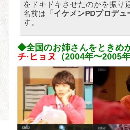
をドキドキさせたのかを振り
名前は
「イケメンPDプロデュ
す。
◆全国のお姉さんをときめか
チ·ヒョヌ
（2004年〜2005