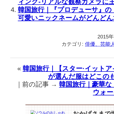
ィング-リアルな観察カメラに
韓国旅行｜『プロデューサ』の
可愛いニックネームがどんどん
2015
カテゴリ:
俳優、芸能
«
韓国旅行｜【スター·イット
が選んだ服はどこの
｜前の記事 →
韓国旅行｜豪華な【
ウォー
おかげさまで