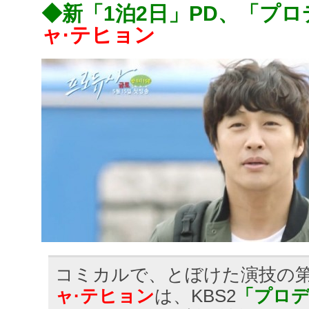
◆新「1泊2日」PD、「プ
ャ·テヒョン
コミカルで、とぼけた演技の
ャ·テヒョン
は、KBS2
「プロ