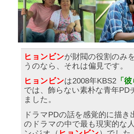
ヒョンビン
が財閥の役割のみ
うのなら、それは偏見です。
ヒョンビン
は2008年KBS2
「彼
では、飾らない素朴な青年PD
ました。
ドラマPDの話を感覚的に描き
のドラマの中で最も現実的な
ン·ジオ（
ヒョンビン
）でした