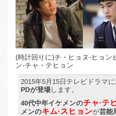
(時計回りに)チ・ヒョヌ-ヒョン
ン-チャ・テヒョン
2015年5月15日テレビドラマに
PDが登場
します。
チャ·テ
40代中年イケメンの
キム·スヒョン
メンの
が
芸能