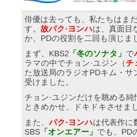
俳優は去っても、私たちはま
す。
故パク·ヨンハ
は、真面目
か、PDの役割を二回も演じま
まず、KBS2
「冬のソナタ」
で
ラマの中でチョン·ユジン（
チ
た放送局のラジオPDキム・サ
受けました。
チョン·ユジンだけを眺める純
ときめかせ、ドキドキさせま
また、
パク·ヨンハ
は代表作に
SBS
「オンエアー」
でも、PD