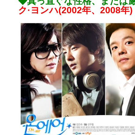
◆真っ直ぐな性格、または厳
ク·ヨンハ(2002年、2008年)