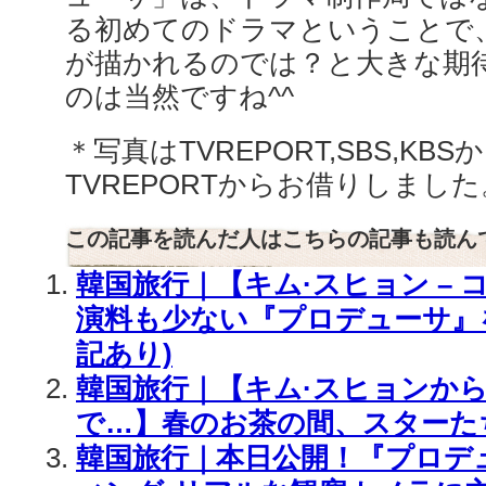
る初めてのドラマということで
が描かれるのでは？と大きな期
のは当然ですね^^
＊写真はTVREPORT,SBS,KB
TVREPORTからお借りしました
この記事を読んだ人はこちらの記事も読ん
韓国旅行｜【キム·スヒョン – 
演料も少ない『プロデューサ』
記あり)
韓国旅行｜【キム·スヒョンから
で…】春のお茶の間、スターた
韓国旅行｜本日公開！『プロデュ