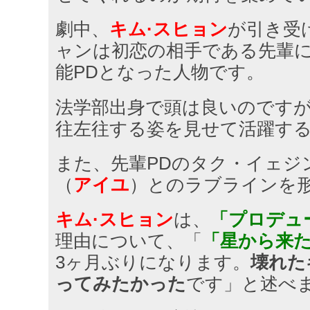
劇中、
キム·スヒョン
が引き受
ャンは初恋の相手である先輩に
能PDとなった人物です。
法学部出身で頭は良いのですが
往左往する姿を見せて活躍す
また、先輩PDのタク・イェジ
（
アイユ
）とのラブラインを
キム·スヒョン
は、
「プロデュ
理由について、「
「星から来
3ヶ月ぶりになります。
壊れた
ってみたかった
です」と述べ