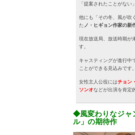
「提案されたことがない
他にも「その冬、風が吹
た
ノ・ヒギョン作家の新作「
現在放送局、放送時期が未
す。
キャスティングが進行中
ことができる見込みです
女性主人公役には
チョン
ソンオ
などが出演を肯定
◆風変わりなジャ
ル」の期待作