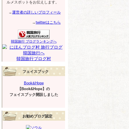
ルメスポットをお伝えします。
→
運営者の詳しいプロフィール
→
twitterはこちら
韓国旅行 ブログランキングへ
韓国旅行ブログ村
フェイスブック
Book&Hope
【Book&Hope】の
フェイスブック開設しました
お勧めブログ認定