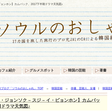
・ビョンホン】カムバック、2017下半期ドラマ天気図♪
カフェ紹介
グルメスポット
韓国の芸能
著書
ブログ「ソウルのおしゃれ」 TOP
→
韓国芸能
→
俳優、芸能人、女優
|
韓国芸
】カムバック、2017下半期ドラマ天気図♪
・ジョンソク – スジ – イ・ビョンホン】カムバッ
期ドラマ天気図♪