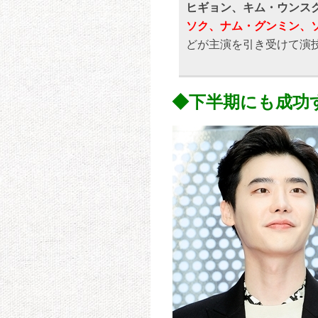
ヒギョン、キム・ウンス
ソク、ナム・グンミン、
どが主演を引き受けて演
◆下半期にも成功