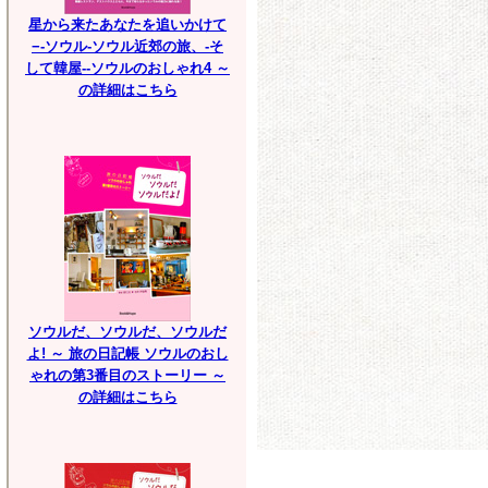
星から来たあなたを追いかけて
−-ソウル-ソウル近郊の旅、-そ
して韓屋--ソウルのおしゃれ4 ～
の詳細はこちら
ソウルだ、ソウルだ、ソウルだ
よ! ～ 旅の日記帳 ソウルのおし
ゃれの第3番目のストーリー ～
の詳細はこちら