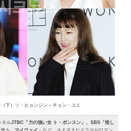
ジ（下）ソ・ヒョンジン – チョン・ユミ
ンネル
JTBC「力の強い女 ト・ボンスン」、SBS「怪し
「サム、マイウェイ」
など、さまざまなドラマがロマン