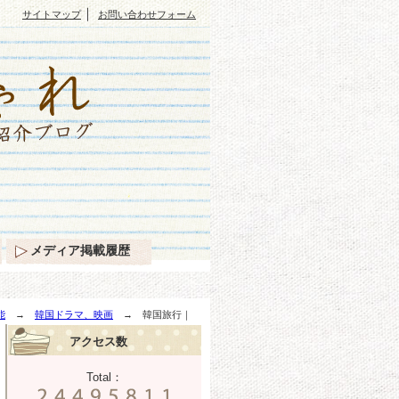
｜
サイトマップ
お問い合わせフォーム
メディア掲載履歴
能
→
韓国ドラマ、映画
→ 韓国旅行｜
アクセス数
Total：