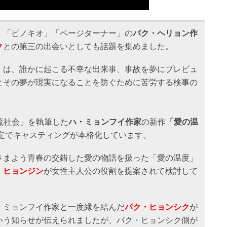
」「ピノキオ」「ページターナー」の
パク・ヘリョン作
ク
との第三の出会いとしても話題を集めました。
」は、誰かに起こる不幸な出来事、事故を夢にプレビュ
とその夢が現実になることを防ぐために苦労する検事の
流社会」を執筆した
ハ・ミョンフイ作家
の新作
「愛の温
予定でキャスティングが本格化しています。
さまよう青春の交錯した愛の物語を扱った「愛の温度」
・ヒョンジン
が女性主人公の役割を提案されて検討して
。
・ミョンフイ作家と一度縁を結んだ
パク・ヒョンシク
が
いう知らせが伝えられましたが、パク・ヒョンシク側が