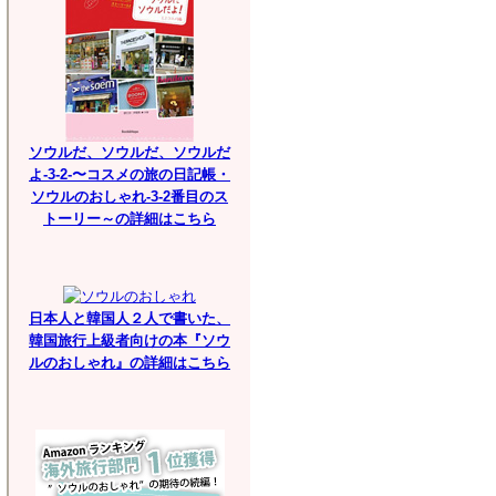
ソウルだ、ソウルだ、ソウルだ
よ-3-2-〜コスメの旅の日記帳・
ソウルのおしゃれ-3-2番目のス
トーリー～の詳細はこちら
日本人と韓国人２人で書いた、
韓国旅行上級者向けの本『ソウ
ルのおしゃれ』の詳細はこちら