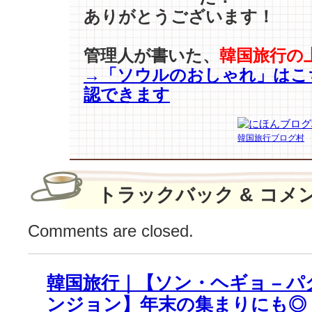
ド
ありがとうございます！
他】
様々
な
管理人が書いた、
韓国旅行の
ジ
→「ソウルのおしゃれ」はこ
ャ
認できます
ン
ル、
水
韓国旅行ブログ村
木
ド
ラ
マ
トラックバック & コメ
大
戦
Comments are closed.
の
楽
し
韓国旅行｜【ソン・ヘギョ – パ
み
②♪
ンジョン】年末の集まりにも◎
は