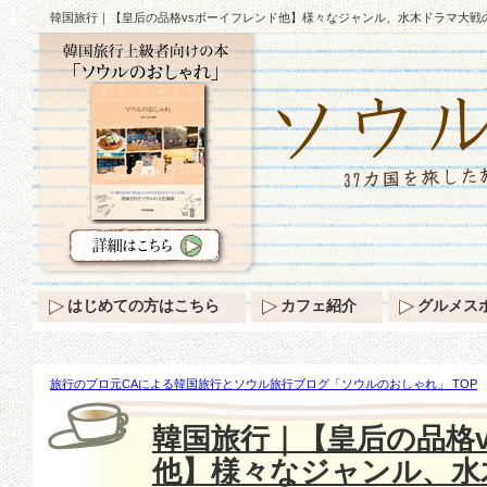
韓国旅行｜【皇后の品格vsボーイフレンド他】様々なジャンル、水木ドラマ大戦
はじめての方はこちら
カフェ紹介
グルメス
旅行のプロ元CAによる韓国旅行とソウル旅行ブログ「ソウルのおしゃれ」 TOP
【皇后の品格vsボーイフレンド他】様々なジャンル、水木ドラマ大戦の楽しみ②
韓国旅行｜【皇后の品格
他】様々なジャンル、水