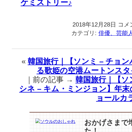
ケミストリー♪
2018年12月28日
韓
コメ
国
カテゴリ:
俳優、芸能
旅
行
｜
【皇
«
韓国旅行｜【ソンミ – チョン
后
る歌姫の空港ムートンスタ
の
品
｜前の記事 →
韓国旅行｜【ソン
格
シネ – キム・ミンジョン】年
vs
ボ
ョールカ
ー
イ
フ
レ
おかげさまで
ン
た！