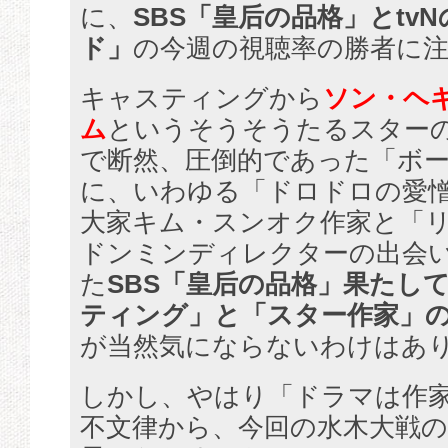
に、
SBS「皇后の品格」とtv
ド」
の今週の視聴率の勝者に
キャスティングから
ソン・ヘ
ム
というそうそうたるスター
で断然、圧倒的であった「ボ
に、いわゆる「ドロドロの愛
大家キム・スンオク作家と「
ドンミンディレクターの出会
た
SBS「皇后の品格」
果たし
ティング」と「スター作家」
が当然気にならないわけはあ
しかし、やはり「ドラマは作
不文律から、今回の水木大戦