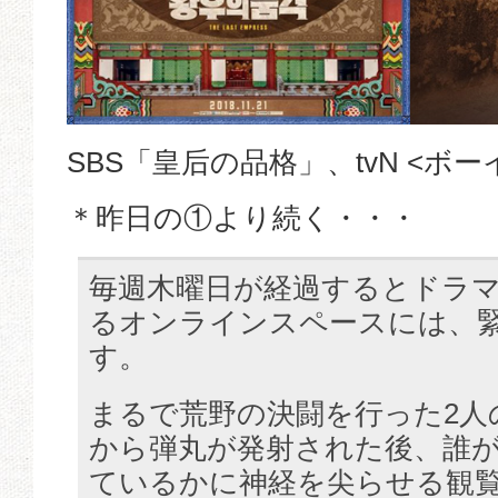
SBS「皇后の品格」、tvN <ボ
＊昨日の①より続く・・・
毎週木曜日が経過するとドラ
るオンラインスペースには、
す。
まるで荒野の決闘を行った2人
から弾丸が発射された後、誰
ているかに神経を尖らせる観