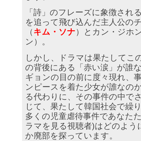
「詩」のフレーズに象徴され
を追って飛び込んだ主人公の
（
キム・ソナ
）とカン・ジホ
ン）。
しかし、ドラマは果たしてこ
の背後にある「赤い涙」が誰
ギョンの目の前に度々現れ、
ンピースを着た少女が誰なの
る代わりに、その事件の中で
じて、果たして韓国社会で繰
多くの児童虐待事件であなたた
ラマを見る視聴者)はどのよう
か廃部を探っています。