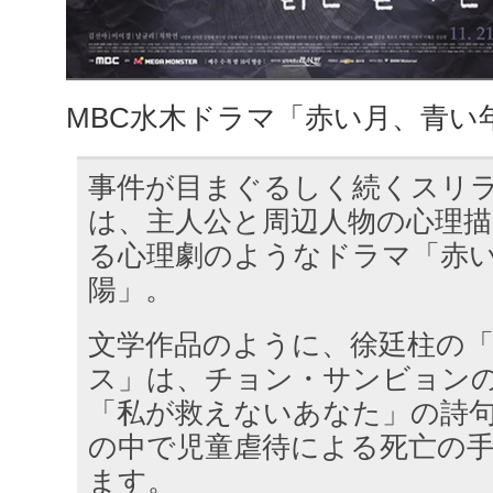
MBC水木ドラマ「赤い月、青い
事件が目まぐるしく続くスリ
は、主人公と周辺人物の心理
る心理劇のようなドラマ「赤
陽」。
文学作品のように、徐廷柱の
ス」は、チョン・サンビョン
「私が救えないあなた」の詩
の中で児童虐待による死亡の
ます。