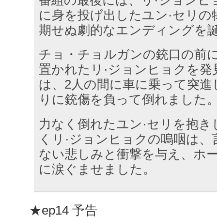
番組の最後には、リ·ジョンヒ
に身を投げ出したユン·セリの
期せぬ劇的なエンディングを
チョ・チョルガンの銃口の前
置かれたリ·ジョンヒョクを発
は、2人の間に車に乗って突進
りに銃傷を負って倒れました
力なく倒れたユン·セリを抱き
くリ·ジョンヒョクの嗚咽は、
ない悲しみと衝撃を与え、ホ
に涙ぐませました。
★ep14 予告