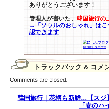
演…
ありがとうございます！
『愛
の
不
管理人が書いた、
韓国旅行の
時
→「ソウルのおしゃれ」はこ
着』
認できます
最
高
視
韓国旅行ブログ村
聴
率
15.7%！
は
トラックバック & コメ
Comments are closed.
韓国旅行｜花柄も新鮮…【スジ
「春のハ