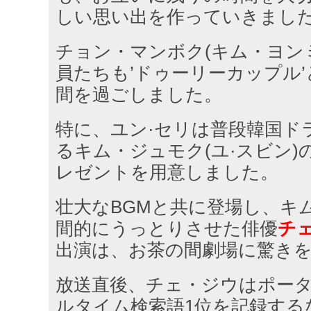
しい思い出を作っていきまし
チョン・マンボク(キム・ヨン
員たちも’ドゥーリーカップル
間を過ごしました。
特に、ユン·セリは普段韓国ド
るキム・ジュモク(ユ·スビン)
レゼントを用意しました。
壮大なBGMと共に登場し、キ
間的にうっとりさせた俳優
チェ
出演は、お茶の間劇場に驚き
放送直後、チェ・ジウはポー
ルタイム検索語1位を記録する