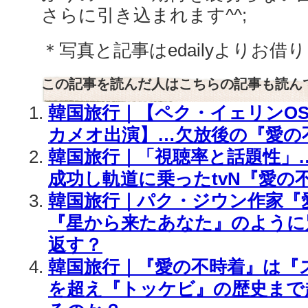
さらに引き込まれます^^;
＊写真と記事はedailyよりお借
この記事を読んだ人はこちらの記事も読ん
韓国旅行｜【ペク・イェリンOS
カメオ出演】…欠放後の『愛の
韓国旅行｜「視聴率と話題性」
成功し軌道に乗ったtvN『愛の
韓国旅行｜パク・ジウン作家『
『星から来たあなた』のように
返す？
韓国旅行｜『愛の不時着』は『
を超え『トッケビ』の歴史まで