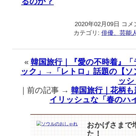
るのか？
2020年02月09日
韓
コメ
国
カテゴリ:
俳優、芸能
旅
行
｜
【チ
«
韓国旅行｜『愛の不時着』「
ェ
ック」→「レトロ」話題の【ソ
·
ジ
ッシ
ウ】
｜前の記事 →
韓国旅行｜花柄も
が
サ
イリッシュな「春のハ
プ
ラ
イ
ズ
おかげさまで
出
た！