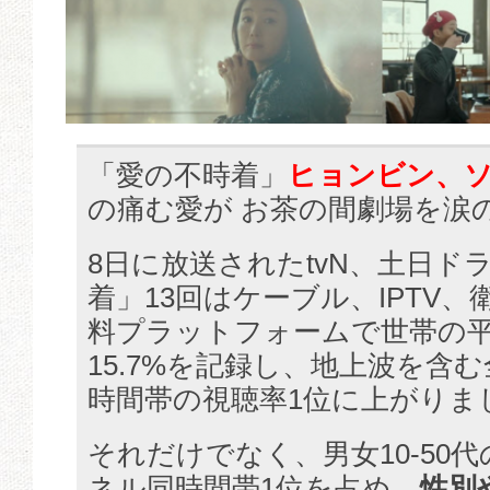
「愛の不時着」
ヒョンビン、ソ
の痛む愛が お茶の間劇場を涙
8日に放送されたtvN、土日ド
着」13回はケーブル、IPTV
料プラットフォームで世帯の平均
15.7%を記録し、地上波を含
時間帯の視聴率1位に上がりま
それだけでなく、男女10-50
ネル同時間帯1位を占め、
性別