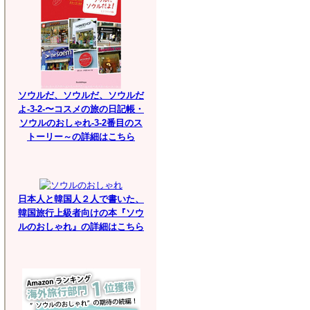
ソウルだ、ソウルだ、ソウルだ
よ-3-2-〜コスメの旅の日記帳・
ソウルのおしゃれ-3-2番目のス
トーリー～の詳細はこちら
日本人と韓国人２人で書いた、
韓国旅行上級者向けの本『ソウ
ルのおしゃれ』の詳細はこちら