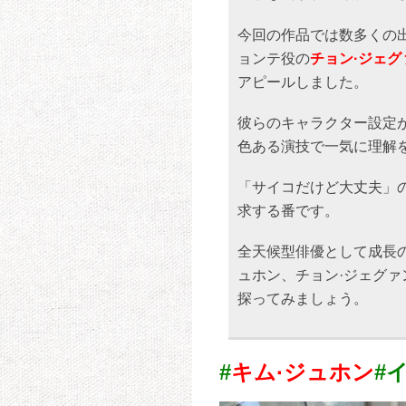
今回の作品では数多くの
ョンテ役の
チョン·ジェグ
アピールしました。
彼らのキャラクター設定
色ある演技で一気に理解
「サイコだけど大丈夫」
求する番です。
全天候型俳優として成長
ュホン、チョン·ジェグ
探ってみましょう。
#
キム·ジュホン
#