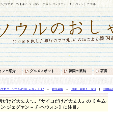
ど大丈夫』の【 キム·ジュホン – チョン·ジェグァン – チ·ヘウォン】に注目♪
カフェ紹介
グルメスポット
韓国の芸能
著書
ブログ「ソウルのおしゃれ」 TOP
→
韓国芸能
→
俳優、芸能人、女優
|
韓国芸
キム·ジュホン – チョン·ジェグァン – チ·ヘウォン】に注目♪
演だけど大丈夫”…『サイコだけど大丈夫』の【 キム·
ョン·ジェグァン – チ·ヘウォン】に注目♪