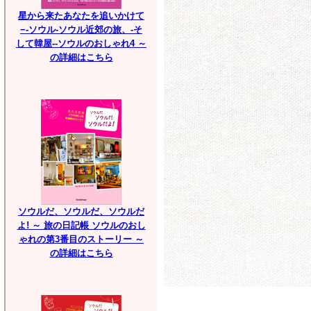
星から来たあなたを追いかけて
−-ソウル-ソウル近郊の旅、-そ
して韓屋--ソウルのおしゃれ4 ～
の詳細はこちら
ソウルだ、ソウルだ、ソウルだ
よ! ～ 旅の日記帳 ソウルのおし
ゃれの第3番目のストーリー ～
の詳細はこちら