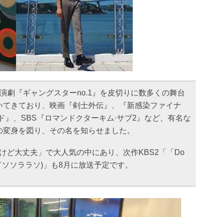
、演劇『ギャングスターno.1』を皮切りに数多くの舞台
いてきており、映画『剣士外伝』、『新感染ファイナ
ド』、SBS『ロマンドクターキム·サブ2』など、有名な
の変身を図り、その名を知らせました。
だけど大丈夫」で大人気の中にあり、次作KBS2「「Do
 Sol( ドドソソララソ)」も8月に放送予定です。