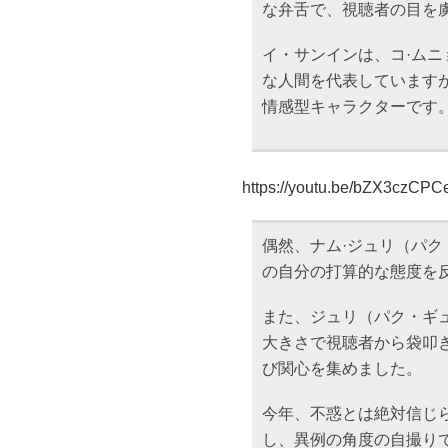
な弁舌で、視聴者の目を
イ・サンインは、コ·ムニ
な人間を代表しています
情感型キャラクターです
https://youtu.be/bZX3czCPC
偶然、ナム·ジュリ（パ
の自分の打算的な態度を
また、ジュリ（パク・ギ
大きさで視聴者から袋叩
び関心を集めました。
今年、不惑とは絶対信じ
し、異例の角度の自撮り