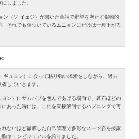
虜にしました。
ョン（ソ·イェジ）が書いた童話で野望を満たす俗物的
が、それでも傷ついているムニョンにだけは一歩下がる
。
ec
ク・ギュヨン）に会って粘り強い求愛をしながら、過去
反省していきます。
ュヨン）にサムパプを包んであげる場面で、碁石ほどの
きにあった時には、これを直接解明するハプニングで再
られないほど徹底した自己管理で多彩なスーツ姿を披露
で胸キュンビジュアルを誇りました。