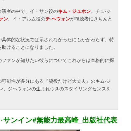
出演者の中で、イ・サン役の
キム・ジュホン
、チュ·ジ
ァン
、イ・アルム役の
チ·ヘウォン
が視聴者にきちんと
が具体的な状況では示されなかったにもかかわらず、特
を助けることになりました。
のファンが知りたい彼らについてこれからは本格的に探
の可能性が多分にある『脇役だけど大丈夫』のキム·ジ
ァン、ジヘウォンの生まれつきのスタイリングセンスを
イ·サンイン#無能力最高峰_出版社代表