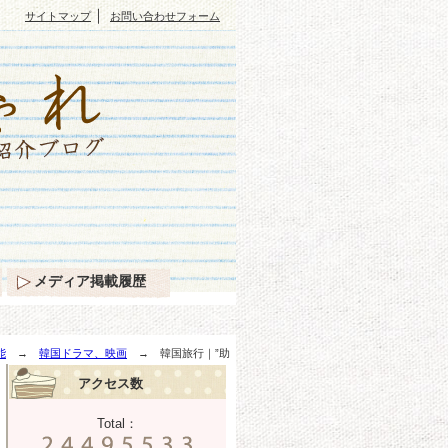
｜
サイトマップ
お問い合わせフォーム
メディア掲載履歴
能
→
韓国ドラマ、映画
→ 韓国旅行｜”助
アクセス数
Total：