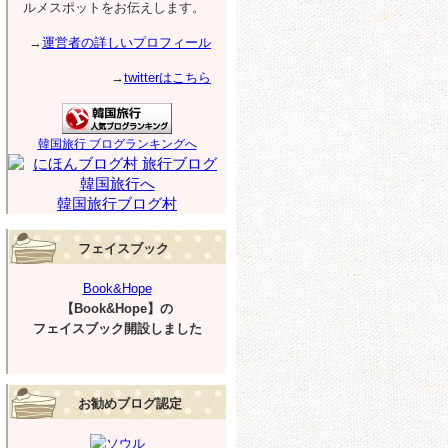
ルメスポットをお伝えします。
→
運営者の詳しいプロフィール
→
twitterはこちら
韓国旅行 ブログランキングへ
韓国旅行ブログ村
フェイスブック
Book&Hope
【Book&Hope】の
フェイスブック開設しました
お勧めブログ認定