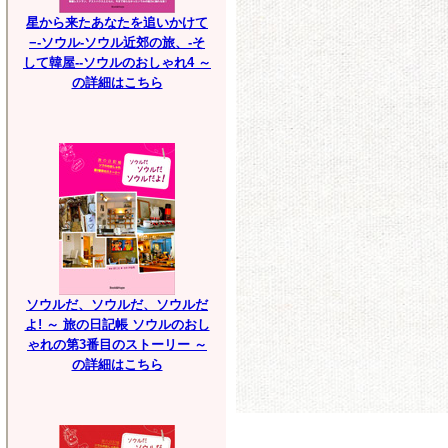
星から来たあなたを追いかけて
−-ソウル-ソウル近郊の旅、-そ
して韓屋--ソウルのおしゃれ4 ～
の詳細はこちら
ソウルだ、ソウルだ、ソウルだ
よ! ～ 旅の日記帳 ソウルのおし
ゃれの第3番目のストーリー ～
の詳細はこちら