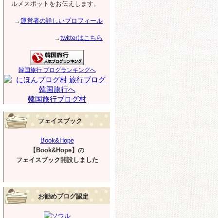
ルメスポットをお伝えします。
→
運営者の詳しいプロフィール
→
twitterはこちら
韓国旅行 ブログランキングへ
韓国旅行ブログ村
フェイスブック
Book&Hope
【Book&Hope】の
フェイスブック開設しました
お勧めブログ認定