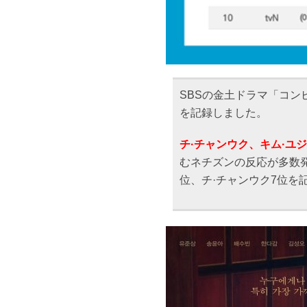
SBSの金土ドラマ「コン
を記録しました。
チ·チャンウク、キム·ユ
むネチズンの反応が多数発
位、チ·チャンウク7位を