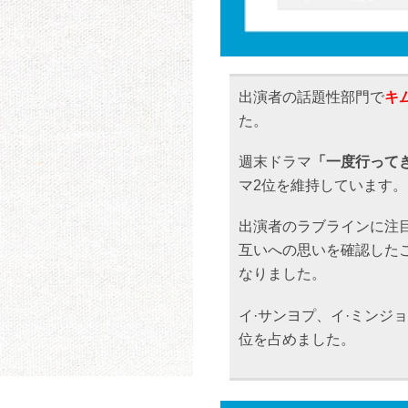
出演者の話題性部門で
キ
た。
週末ドラマ
「一度行って
マ2位を維持しています。
出演者のラブラインに注
互いへの思いを確認した
なりました。
イ·サンヨプ、イ·ミンジ
位を占めました。