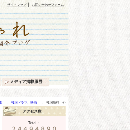
｜
サイトマップ
お問い合わせフォーム
メディア掲載履歴
能
→
韓国ドラマ、映画
→ 韓国旅行｜や
アクセス数
Total：