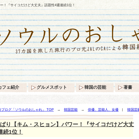
ー！『サイコだけど大丈夫』話題性4週連続1位！
カフェ紹介
グルメスポット
韓国の芸能
著書
ブログ「ソウルのおしゃれ」 TOP
→
韓国芸能
→
俳優、芸能人、女優
|
韓国芸
だけど大丈夫』話題性4週連続1位！
ぱり【キム・スヒョン】パワー！『サイコだけど大丈
連続1位！