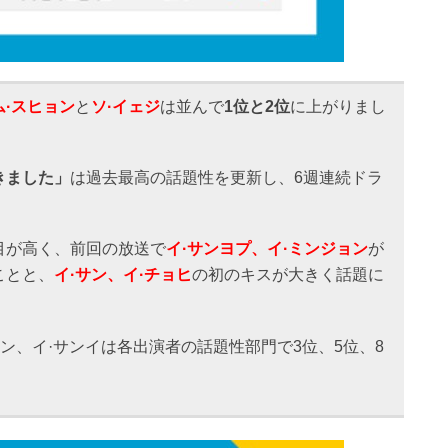
ム·スヒョン
と
ソ·イェジ
は並んで
1位と2位
に上がりまし
きました」
は過去最高の話題性を更新し、6週連続ドラ
目が高く、前回の放送で
イ·サンヨプ、イ·ミンジョン
が
ことと、
イ·サン、イ·チョヒ
の初のキスが大きく話題に
ョン、イ·サンイは各出演者の話題性部門で3位、5位、8