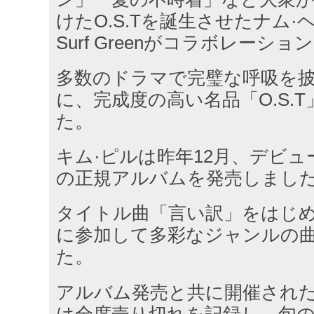
けたO.S.Tを誕生させたナム
Surf Greenがコラボレーシ
多数のドラマで完璧な呼吸を
に、完成度の高い名品「O.S.
た。
キム·ピルは昨年12月、デビュ
の正規アルバムを発売しまし
タイトル曲「言い訳」をはじめ
に参加して多彩なジャンルの
た。
アルバム発売と共に開催され
は全席売り切れを記録し、旬