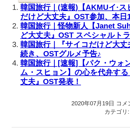
韓国旅行｜(速報)【AKMUイ·
だけど大丈夫』OST参加、本日
韓国旅行｜怪物新人【Janet S
ど大丈夫』OST スペシャルト
韓国旅行｜『サイコだけど大丈
続き、OSTグルメ予告♪
韓国旅行｜[速報]【パク・ウォ
ム・スヒョン】の心を代弁する
丈夫』OST発表！
2020年07月19日
韓
コメ
国
カテゴリ
旅
行
｜