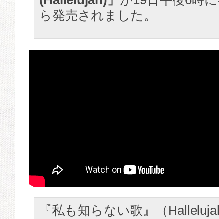
(Hallelujah)」
が19日午後6時
ら発売されました。
『私も知らない歌』（Halleluj