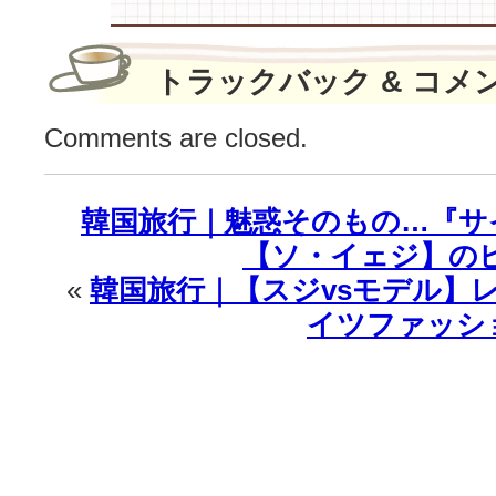
18
時
公
トラックバック & コメ
開！
は
Comments are closed.
韓国旅行｜魅惑そのもの…『サ
【ソ・イェジ】の
«
韓国旅行｜【スジvsモデル】
イツファッシ