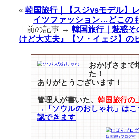
(速
«
韓国旅行｜【スジvsモデル】
報)
イツファッション…どこの
【キ
ム・
｜前の記事 →
韓国旅行｜魅惑そ
ピ
けど大丈夫』【ソ・イェジ】の
ル】
『サ
イ
コ
おかげさまで
だ
た！
け
ど
ありがとうございます！
大
丈
管理人が書いた、
韓国旅行の
夫』
→「ソウルのおしゃれ」はこ
OST
参
認できます
加、
本
日
韓国旅行ブログ村