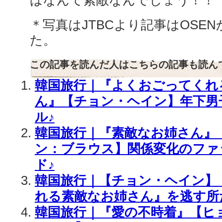
＊写真はJTBCより記事はOSE
た。
この記事を読んだ人はこちらの記事も読ん
韓国旅行｜『よくおごってくれ
ん』【チョン・ヘイン】年下男
ル♪
韓国旅行｜『素敵なお姉さん』
ン：ブラウス】関係変化のファ
ド♪
韓国旅行｜【チョン・ヘイン】
れる素敵なお姉さん』を逃す所
韓国旅行｜『愛の不時着』【ヒョ