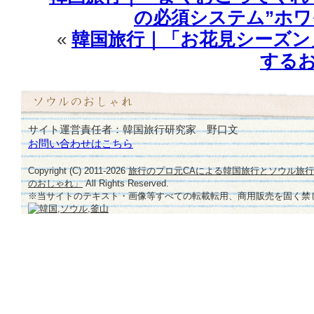
♪
の必須システム”ホワ
は
«
韓国旅行｜「お花見シーズン
する
サイト運営責任者：韓国旅行研究家 野口文
お問い合わせはこちら
Copyright (C) 2011-
2026
旅行のプロ元CAによる韓国旅行とソウル旅
のおしゃれ」
All Rights Reserved.
※当サイトのテキスト・画像等すべての転載転用、商用販売を固く禁