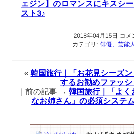
ェジン】のロマンスにキスシー
スト3♪
2018年04月15日
韓
コメ
国
カテゴリ:
俳優、芸能
旅
行
｜
【素
«
韓国旅行｜「お花見シーズン
敵
するお勧めファッシ
な
お
｜前の記事 →
韓国旅行｜「よく
姉
なお姉さん」の必須システム
さ
ん
ソ
ン・
イ
ェ