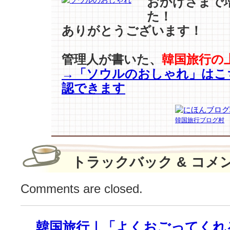
おかげさまで
ジ
た！
ン】
ありがとうございます！
の
ロ
マ
管理人が書いた、
韓国旅行の
ン
→「ソウルのおしゃれ」はこ
ス
認できます
に
失
敗
韓国旅行ブログ村
は
な
い！
(feat.
トラックバック & コメ
チ
ョ
Comments are closed.
ン・
ヘ
イ
韓国旅行｜「よくおごってくれ
ン)