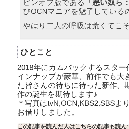
ピンオフ版である
「悪い奴ら
びOCNマニアを魅了している
やはり二人の呼吸は荒くてこ
ひとこと
2018年にカムバックするスター
インナップが豪華。前作でも大
た皆さんの待ちに待った新作。
作の誕生を期待します♪
＊写真はtvN,OCN,KBS2,SBS
お借りしました。
この記事を読んだ人はこちらの記事も読ん