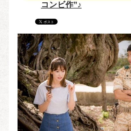
コンビ作”♪