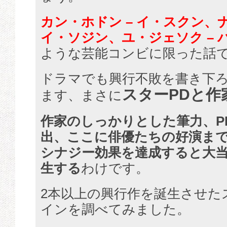
カン・ホドン – イ・スクン、
イ・ソジン、ユ・ジェソク – 
ような芸能コンビに限った話
ドラマでも興行不敗を書き下
スターPDと作
ます、まさに
作家のしっかりとした筆力、P
出、ここに俳優たちの好演まで
シナジー効果を達成すると大
生する
わけです。
2本以上の興行作を誕生させたス
インを調べてみました。