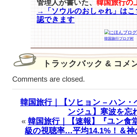
管理人が書いた、
韓国旅行の
【ス
→「ソウルのおしゃれ」はこ
タ
ー
認できます
作
家
xPD】
韓国旅行ブログ村
の”興
行
不
トラックバック & コメ
敗
コ
Comments are closed.
ン
ビ
作”♪
は
韓国旅行｜【ソヒョン – ハン・
ンジュ】寒波を忘
«
韓国旅行｜【速報】『ユン食
級の視聴率…平均14.1%！＆