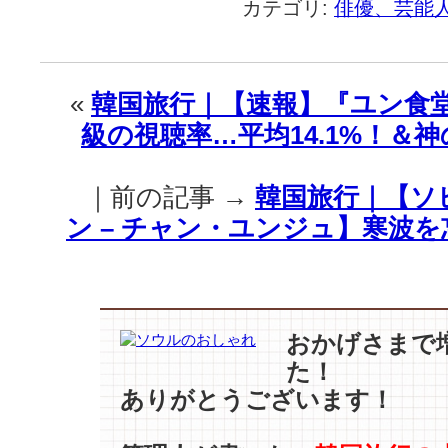
カテゴリ:
俳優、芸能
旅
行
｜
『太
«
韓国旅行｜【速報】『ユン食
陽
級の視聴率…平均14.1%！＆
の
末
裔
｜前の記事 →
韓国旅行｜【ソヒ
–
ト
ン – チャン・ユンジュ】寒波
ッ
ケ
ビ
–
応
おかげさまで
答
た！
せ
ありがとうございます！
よ』
2018
年