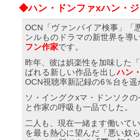
◆ハン・ドンファxハン・
OCN「ヴァンパイア検事」「
ンルものドラマの新世界を導
フン作家
です。
昨年、彼は娯楽性を加味した「
ばれる新しい作品を出し
ハン・
OCN視聴率新記録の6％台を
ソ・イングクxマ・ドンソクの
と作家の呼吸も一品でした。
二人も、現在一緒ます働いて
を最も熱心に望んだ「悪い奴ら