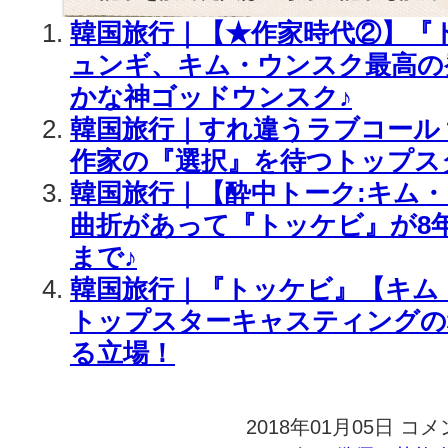
韓国旅行｜【★作家時代②】『
ュンギ、キム・ウンスク最高の
かな神ゴッドウンスク♪
韓国旅行｜すれ違うラブコール
作家の『選択』を待つトップス
韓国旅行｜【酔中トーク:キム
曲折があって『トッケビ』が8
まで♪
韓国旅行｜『トッケビ』【キム
トップスターキャスティングの
る立場！
2018年01月05日
韓
コメ
国