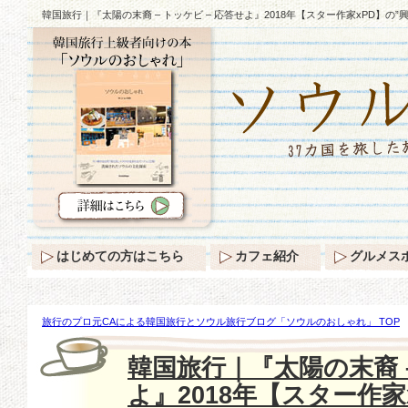
韓国旅行｜『太陽の末裔 – トッケビ – 応答せよ』2018年【スター作家xPD】の”
はじめての方はこちら
カフェ紹介
グルメス
旅行のプロ元CAによる韓国旅行とソウル旅行ブログ「ソウルのおしゃれ」 TOP
『太陽の末裔 – トッケビ – 応答せよ』2018年【スター作家xPD】の”興行不敗コン
韓国旅行｜『太陽の末裔 –
よ』2018年【スター作家