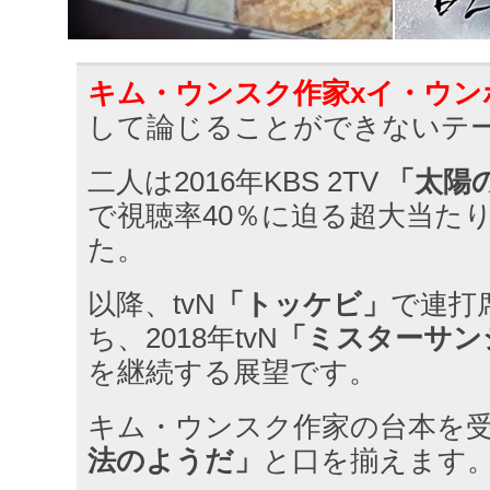
キム・ウンスク作家xイ・ウン
して論じることができないテ
二人は2016年KBS 2TV
「太陽
で視聴率40％に迫る超大当た
た。
以降、tvN
「トッケビ」
で連打
ち、2018年tvN
「ミスターサン
を継続する展望です。
キム・ウンスク作家の台本を
法のようだ」
と口を揃えます