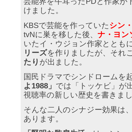
芸能界を牛耳ったPDと作家が
けました。
KBSで芸能を作っていた
シン・
tvNに巣を移した後、
ナ・ヨン
いたイ・ウジョン作家ととも
リーズ
を作りましたが、それ
たり
が出ました。
国民ドラマでシンドロームを
よ1988」
では「トッケビ」が出
視聴率の新しい歴史を書きま
そんな二人のシナジー効果は
あります。