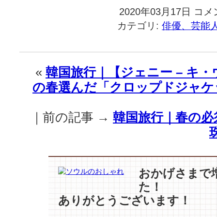
2020年03月17日
韓
コメ
国
カテゴリ:
俳優、芸能
旅
行
｜”魂
の
«
韓国旅行｜【ジェニー – キ・
入
の春選んだ「クロップドジャケ
れ
替
え
｜前の記事 →
韓国旅行｜春の必
→
ト
ッ
ケ
ビ
→
おかげさまで
平
た！
行
ありがとうございます！
世
界”【キ