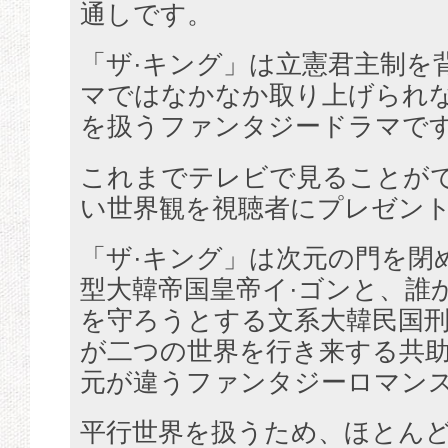
通しです。
「ザ·キング」は立憲君主制を
マではなかなか取り上げられ
を扱うファンタジードラマで
これまでテレビで見ることが
い世界観を視聴者にプレゼン
「ザ·キング」は次元の門を閉
型大韓帝国皇帝イ·ゴンと、誰
を守ろうとする文系大韓民国刑
が二つの世界を行き来する共
元が違うファンタジーロマン
平行世界を扱うため、ほとん