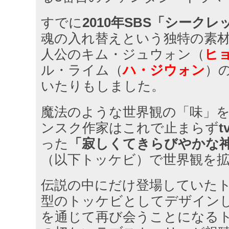
すでに
2010年SBS「シーク
魂の入れ替えという独特の素
人公のキム・ジュウォン（
ヒ
ル・ライム（
ハ・ジウォン
）
いたりもしました。
魔法のような世界観の「味」
ンスク作家はこれで止まらず
った
「寂しくてきらびやかな神 
（以下トッケビ）で世界観を
伝説の中にだけ登場していたト
型のトッケビとしてデザイン
を通じて再び会うことになる