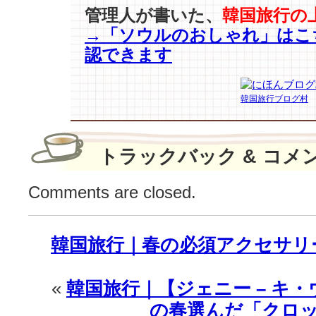
ム・
管理人が書いた、
韓国旅行の
ウ
→「ソウルのおしゃれ」はこ
ン
認できます
ス
ク】
『ザ・
韓国旅行ブログ村
キ
ン
グ』
で
トラックバック & コメ
完
成
Comments are closed.
す
る
フ
韓国旅行｜春の必須アクセサリ
ァ
ン
タ
«
韓国旅行｜【ジェニー – キ・
ジ
ー
の春選んだ「クロッ