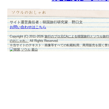
の
世
界
観
サイト運営責任者：韓国旅行研究家 野口文
♪
お問い合わせはこちら
は
Copyright (C) 2011-
2026
旅行のプロ元CAによる韓国旅行とソウル旅
のおしゃれ」
All Rights Reserved.
※当サイトのテキスト・画像等すべての転載転用、商用販売を固く禁