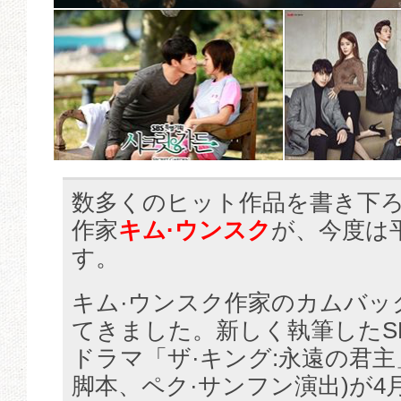
数多くのヒット作品を書き下
作家
キム·ウンスク
が、今度は
す。
キム·ウンスク作家のカムバッ
てきました。新しく執筆したS
ドラマ「ザ·キング:永遠の君主
脚本、ペク·サンフン演出)が4