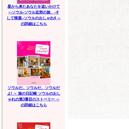
星から来たあなたを追いかけて
−-ソウル-ソウル近郊の旅、-そ
して韓屋--ソウルのおしゃれ4 ～
の詳細はこちら
ソウルだ、ソウルだ、ソウルだ
よ! ～ 旅の日記帳 ソウルのおし
ゃれの第3番目のストーリー ～
の詳細はこちら