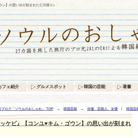
ウン】の思い出が刻まれた仁川巡り♪
カフェ紹介
グルメスポット
韓国の芸能
著書
ブログ「ソウルのおしゃれ」 TOP
→
韓国芸能
→
俳優、芸能人、女優
|
韓国芸
い出が刻まれた仁川巡り♪
ッケビ』【コンユ♥キム・ゴウン】の思い出が刻まれ