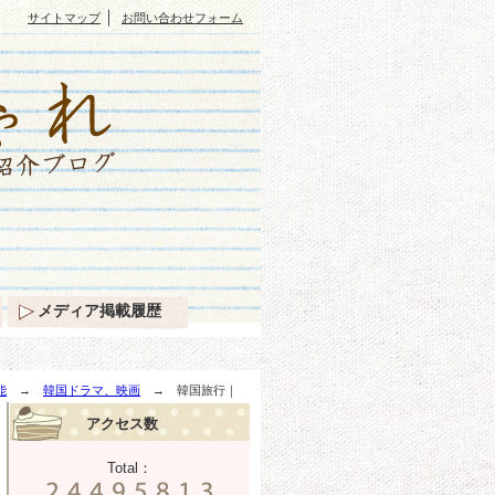
｜
サイトマップ
お問い合わせフォーム
メディア掲載履歴
能
→
韓国ドラマ、映画
→ 韓国旅行｜
アクセス数
Total：