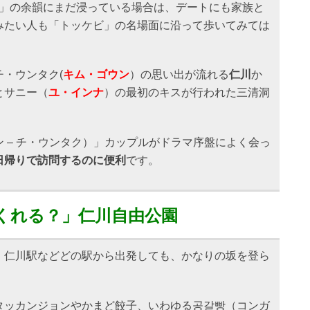
ビ」の余韻にまだ浸っている場合は、デートにも家族と
みたい人も「トッケビ」の名場面に沿って歩いてみては
チ・ウンタク(
キム・ゴウン
）の思い出が流れる
仁川
か
とサニー（
ユ・インナ
）の最初のキスが行われた三清洞
。
 – チ・ウンタク）」カップルがドラマ序盤によく会っ
日帰りで訪問するのに便利
です。
くれる？」仁川自由公園
、仁川駅などどの駅から出発しても、かなりの坂を登ら
タッカンジョンやかまど餃子、いわゆる공갈빵（コンガ