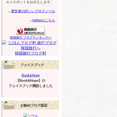
ルメスポットをお伝えします。
→
運営者の詳しいプロフィール
→
twitterはこちら
韓国旅行 ブログランキングへ
韓国旅行ブログ村
フェイスブック
Book&Hope
【Book&Hope】の
フェイスブック開設しました
お勧めブログ認定