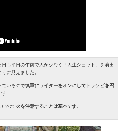
た日も平日の午前で人が少なく「人生ショット」を演出
ように見えました。
っているので
慎重にライターをオンにしてトッケビを召
です。
しいので
火を注意することは基本
です。