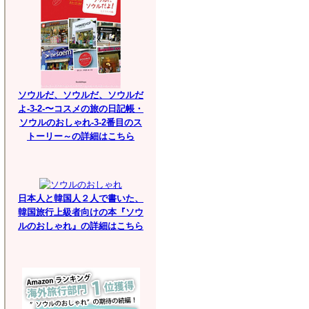
ソウルだ、ソウルだ、ソウルだ
よ-3-2-〜コスメの旅の日記帳・
ソウルのおしゃれ-3-2番目のス
トーリー～の詳細はこちら
日本人と韓国人２人で書いた、
韓国旅行上級者向けの本『ソウ
ルのおしゃれ』の詳細はこちら