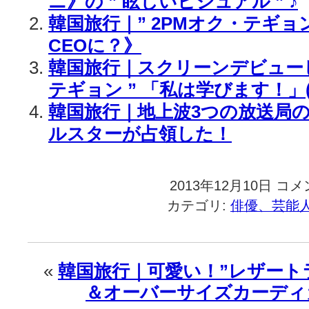
ニ》の ” 眩しいビジュアル ” ♪
韓国旅行｜” 2PMオク・テギョ
CEOに？》
韓国旅行｜スクリーンデビューした 
テギョン ” 「私は学びます！」
韓国旅行｜地上波3つの放送局の
ルスターが占領した！
2013年12月10日
韓
コメ
国
カテゴリ:
俳優、芸能
旅
行
｜
2PM
«
韓国旅行｜可愛い！”レザート
テ
＆オーバーサイズカーディ
ギ
ョ