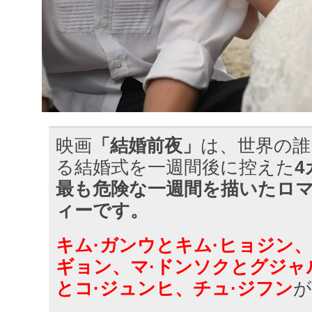
映画
「結婚前夜」
は、世界の誰
る結婚式を一週間後に控えた
最も危険な一週間を描いたロ
ィーです。
キム·ガンウとキム·ヒョジン
ギョン、マ·ドンソクとグジャ
とコ·ジュンヒ、チュ·ジフン
が