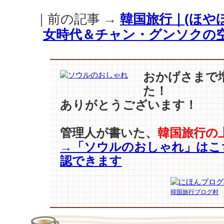
ン
｜前の記事 →
韓国旅行｜(ほや
に、
イ・
女時代＆チャン・グンソクの
ヨ
ニ
が
大
おかげさまで
胆
た！
な
ありがとうございます！
バ
ッ
ク
管理人が書いた、
韓国旅行の
ハ
→「ソウルのおしゃれ」はこ
グ？！
認できます
は
韓国旅行ブログ村