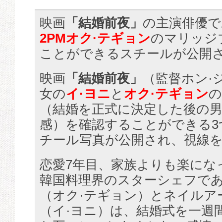
映画
「結婚前夜」
の主演俳優で
2PMオク·テギョン
のマリッジ
ことができるスチールが公開
映画
「結婚前夜」
（監督ホン·
女の
イ·ヨニ
と
オク·テギョン
の
（結婚を正式に決定した後の
感）を確認することができる3
チール写真が公開され、視線
恋愛7年目、家族よりも楽にな
韓国料理界のスターシェフで
（オク·テギョン）とネイルア
（イ·ヨニ）は、結婚式を一週