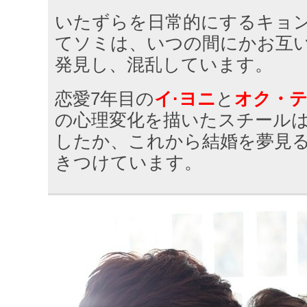
いたずらを日常的にするキョ
てソミは、いつの間にかお互
発見し、混乱しています。
恋愛7年目の
イ·ヨニ
と
オク・
の心理変化を描いたスチール
したか、これから結婚を夢見
きつけています。