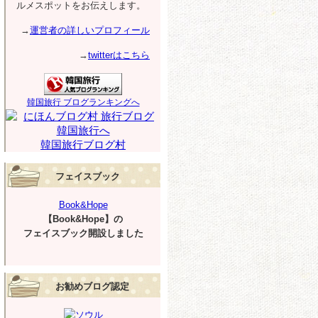
ルメスポットをお伝えします。
→
運営者の詳しいプロフィール
→
twitterはこちら
韓国旅行 ブログランキングへ
韓国旅行ブログ村
フェイスブック
Book&Hope
【Book&Hope】の
フェイスブック開設しました
お勧めブログ認定