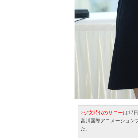
>少女時代のサニー
は17
富川国際アニメーションフ
た。