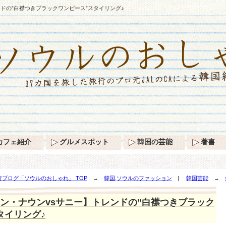
ドの”白襟つきブラックワンピース”スタイリング♪
カフェ紹介
グルメスポット
韓国の芸能
著書
ブログ「ソウルのおしゃれ」 TOP
→
韓国,ソウルのファッション
|
韓国芸能
→
ックワンピース”スタイリング♪
ン・ナウンvsサニー】トレンドの”白襟つきブラック
タイリング♪