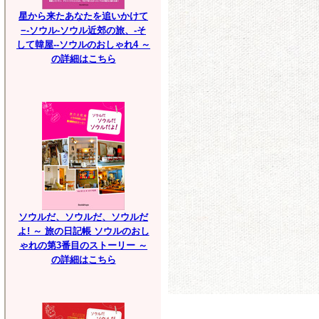
星から来たあなたを追いかけて
−-ソウル-ソウル近郊の旅、-そ
して韓屋--ソウルのおしゃれ4 ～
の詳細はこちら
ソウルだ、ソウルだ、ソウルだ
よ! ～ 旅の日記帳 ソウルのおし
ゃれの第3番目のストーリー ～
の詳細はこちら