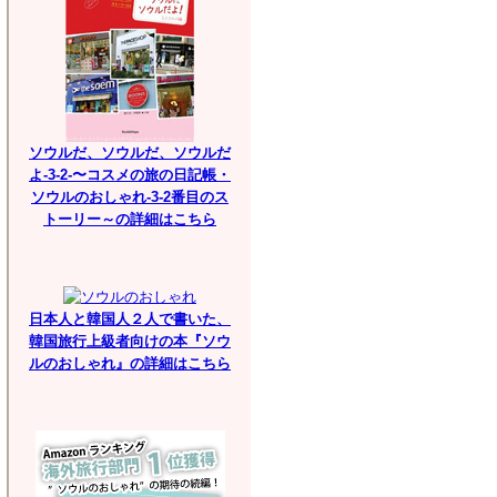
ソウルだ、ソウルだ、ソウルだ
よ-3-2-〜コスメの旅の日記帳・
ソウルのおしゃれ-3-2番目のス
トーリー～の詳細はこちら
日本人と韓国人２人で書いた、
韓国旅行上級者向けの本『ソウ
ルのおしゃれ』の詳細はこちら