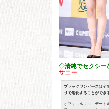
◇清純でセクシー
サニー
ブラックワンピース
は卒
りで消化することができ
オフィスルック、デート