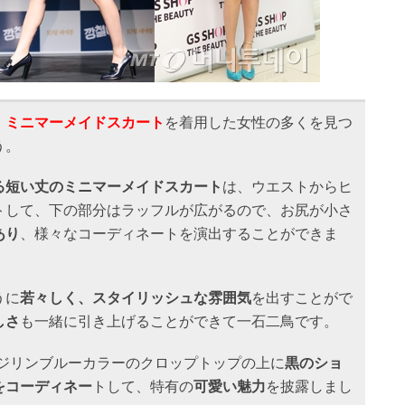
、
ミニマーメイドスカート
を着用した女性の多くを見つ
う。
る短い丈のミニマーメイドスカート
は、ウエストからヒ
トして、下の部分はラッフルが広がるので、お尻が小さ
あり
、様々なコーディネートを演出することができま
うに
若々しく、スタイリッシュな雰囲気
を出すことがで
しさ
も一緒に引き上げることができて一石二鳥です。
ジリンブルーカラーのクロップトップの上に
黒のショ
をコーディネー
トして、特有の
可愛い魅力
を披露しまし