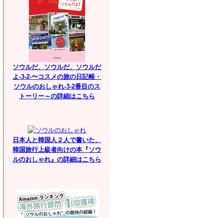
ソウルだ、ソウルだ、ソウルだ
よ-3-2-〜コスメの旅の日記帳・
ソウルのおしゃれ-3-2番目のス
トーリー～の詳細はこちら
日本人と韓国人２人で書いた、
韓国旅行上級者向けの本『ソウ
ルのおしゃれ』の詳細はこちら