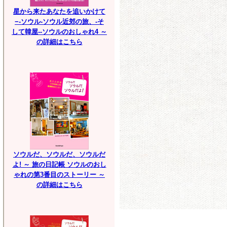
星から来たあなたを追いかけて
−-ソウル-ソウル近郊の旅、-そ
して韓屋--ソウルのおしゃれ4 ～
の詳細はこちら
ソウルだ、ソウルだ、ソウルだ
よ! ～ 旅の日記帳 ソウルのおし
ゃれの第3番目のストーリー ～
の詳細はこちら