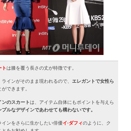
ート
は膝を覆う長さの丈が特徴です。
、ラインがそのまま現われるので、
エレガントで女性ら
とができます。
インのスカート
は、アイテム自体にもポイントを与えら
ンプルなデザインであわせても構わないです。
ラインをさらに生かしたい俳優
イ·ダフィ
のように、ク
ことをお勧めします。