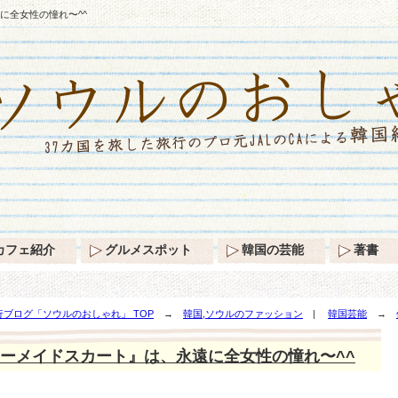
に全女性の憧れ〜^^
カフェ紹介
グルメスポット
韓国の芸能
著書
ブログ「ソウルのおしゃれ」 TOP
→
韓国,ソウルのファッション
|
韓国芸能
→
ーメイドスカート』は、永遠に全女性の憧れ〜^^