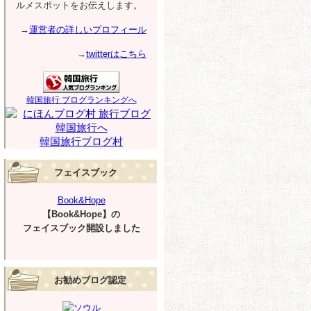
ルメスポットをお伝えします。
→
運営者の詳しいプロフィール
→
twitterはこちら
韓国旅行 ブログランキングへ
韓国旅行ブログ村
フェイスブック
Book&Hope
【Book&Hope】の
フェイスブック開設しました
お勧めブログ認定