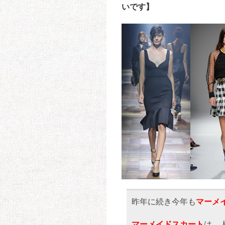
いです】
昨年に続き今年も
マーメ
マーメイドスカート
は、