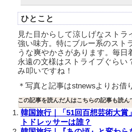
ひとこと
見た目からして涼しげなストラ
強い味方。特にブルー系のスト
うな爽やかさがあります。毎日
永遠の文様はストライプぐらい
み叩いですね！
＊写真と記事はstnewsよりお
この記事を読んだ人はこちらの記事も読ん
韓国旅行｜「51回百想芸術大賞
トドレッサーは誰？
韓国旅行｜『あの頃』と変わら