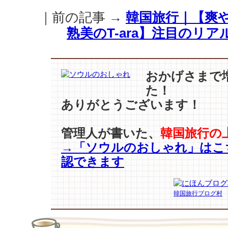
涼
｜前の記事 →
韓国旅行｜【爽やか
感
を
熟美のT-ara】注目のリ
与
え
る
「ス
おかげさまで
ト
た！
ラ
ありがとうございます！
イ
プ
パ
管理人が書いた、
韓国旅行の
タ
→「ソウルのおしゃれ」はこ
ー
認できます
ン」
を
掘
韓国旅行ブログ村
り
下
げ