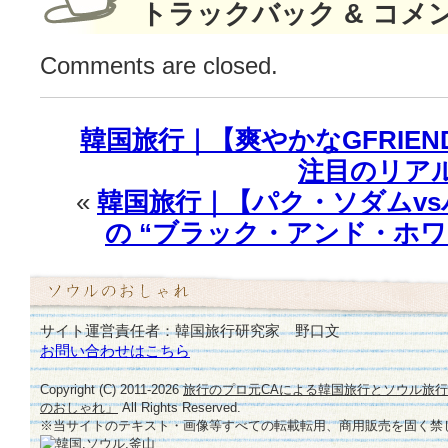
て
トラックバック & コメ
み
る！
Comments are closed.
は
韓国旅行｜【爽やかなGFRIEND
注目のリア
«
韓国旅行｜【パク・ソダムv
の “ブラック・アンド・ホワ
サイト運営責任者：韓国旅行研究家 野口文
お問い合わせはこちら
Copyright (C) 2011-
2026
旅行のプロ元CAによる韓国旅行とソウル旅
のおしゃれ」
All Rights Reserved.
※当サイトのテキスト・画像等すべての転載転用、商用販売を固く禁