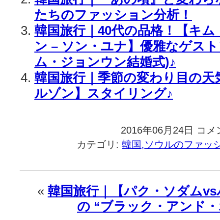
たちのファッション分析！
韓国旅行｜40代の品格！【キム・
ン – ソン・ユナ】優雅なゲスト
ム・ジョンウン結婚式)♪
韓国旅行｜季節の変わり目の天
ルゾン】スタイリング♪
2016年06月24日
韓
コメ
国
カテゴリ:
韓国,ソウルのファッ
旅
行
｜
【BEST
«
韓国旅行｜【パク・ソダムv
＆
の “ブラック・アンド・
WORST
清