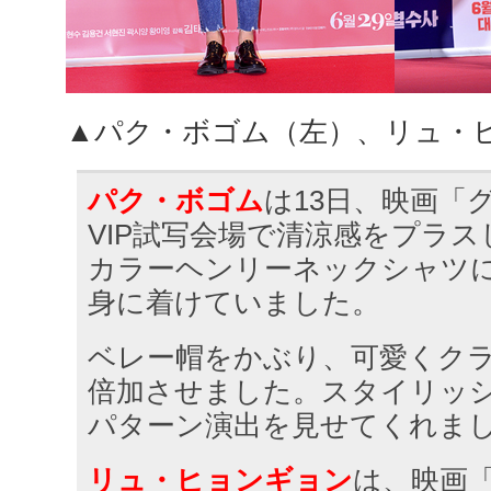
▲パク・ボゴム（左）、リュ・
パク・ボゴム
は13日、映画「
VIP試写会場で清涼感をプラ
カラーヘンリーネックシャツ
身に着けていました。
ベレー帽をかぶり、可愛くク
倍加させました。スタイリッ
パターン演出を見せてくれま
リュ・ヒョンギョン
は、映画