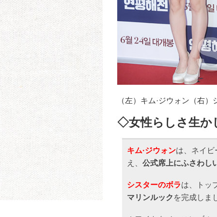
（左）キム·ジウォン（右）
◇女性らしさ生か
キム·ジウォン
は、ネイビ
え、
公式席上にふさわし
シスターのボラ
は、トッ
マリンルック
を完成しま