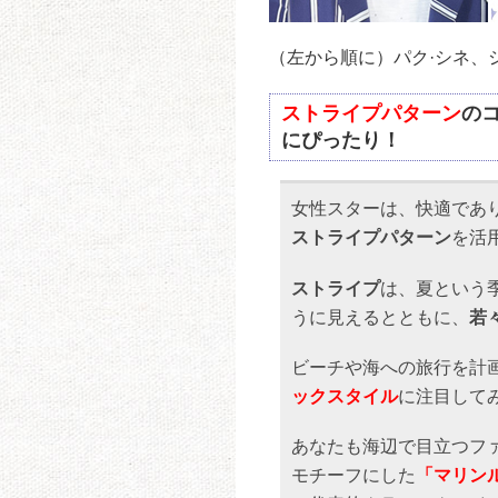
（左から順に）パク·シネ、
ストライプパターン
の
にぴったり！
女性スターは、快適であ
ストライプパターン
を活
ストライプ
は、夏という
うに見えるとともに、
若
ビーチや海への旅行を計
ックスタイル
に注目して
あなたも海辺で目立つフ
モチーフにした
「マリン