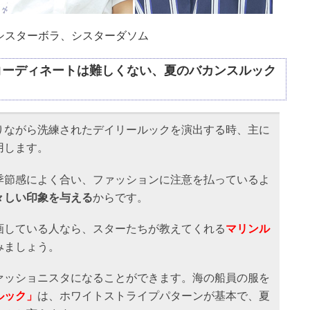
シスターボラ、シスターダソム
コーディネートは難しくない、夏のバカンスルック
りながら洗練されたデイリールックを演出する時、主に
用します。
季節感によく合い、ファッションに注意を払っているよ
々しい印象を与える
からです。
画している人なら、スターたちが教えてくれる
マリンル
みましょう。
ァッショニスタになることができます。海の船員の服を
ルック」
は、ホワイトストライプパターンが基本で、夏