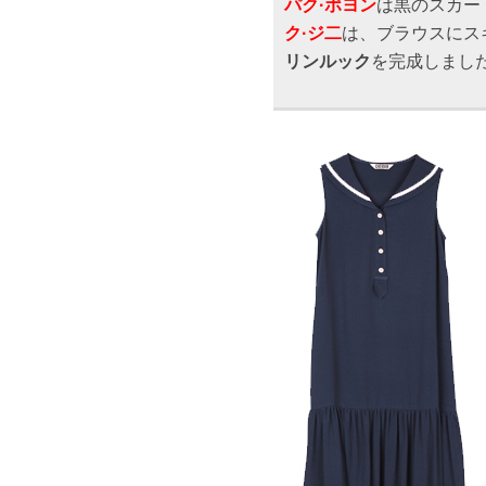
パク·ポヨン
は黒のスカー
ク·ジ二
は、ブラウスにス
リンルック
を完成しまし