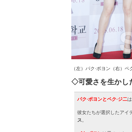
（左）パク·ボヨン（右）ペク
◇可愛さを生かし
パク·ポヨンとペク·ジ二
は
彼女たちが選択したアイ
ス
。