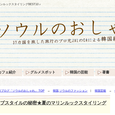
ックスタイリングBEST10 ♪
カフェ紹介
グルメスポット
韓国の芸能
著書
ブログ「ソウルのおしゃれ」 TOP
→
韓国,ソウルのファッション
|
韓国芸能
→
EST10 ♪
ブスタイルの秘密★夏のマリンルックスタイリング