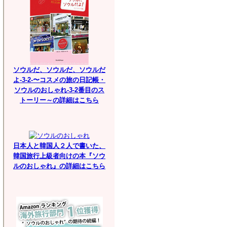
ソウルだ、ソウルだ、ソウルだ
よ-3-2-〜コスメの旅の日記帳・
ソウルのおしゃれ-3-2番目のス
トーリー～の詳細はこちら
日本人と韓国人２人で書いた、
韓国旅行上級者向けの本『ソウ
ルのおしゃれ』の詳細はこちら