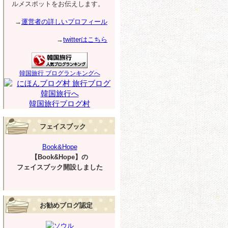
ルメスポットをお伝えします。
→
運営者の詳しいプロフィール
→
twitterはこちら
韓国旅行 ブログランキングへ
韓国旅行ブログ村
フェイスブック
Book&Hope
【Book&Hope】の
フェイスブック開設しました
お勧めブログ認定