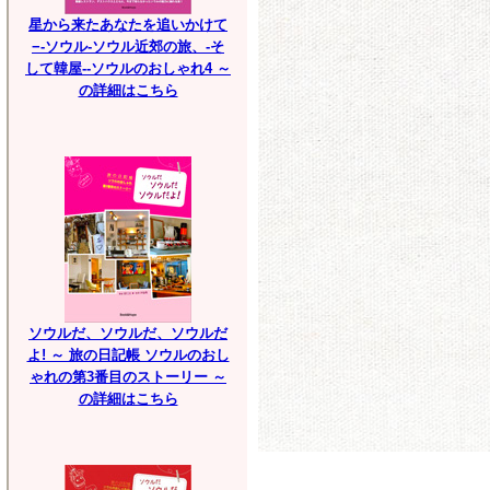
星から来たあなたを追いかけて
−-ソウル-ソウル近郊の旅、-そ
して韓屋--ソウルのおしゃれ4 ～
の詳細はこちら
ソウルだ、ソウルだ、ソウルだ
よ! ～ 旅の日記帳 ソウルのおし
ゃれの第3番目のストーリー ～
の詳細はこちら