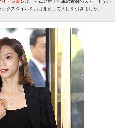
とイ・シヨン
は、公式の席上で
革の素材
のスカートでポ
ラックスタイルをお目見えして人目を引きました。