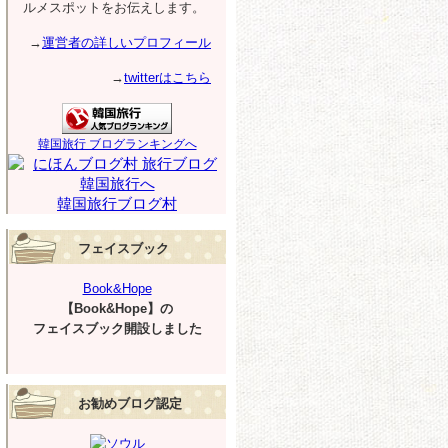
ルメスポットをお伝えします。
→
運営者の詳しいプロフィール
→
twitterはこちら
韓国旅行 ブログランキングへ
韓国旅行ブログ村
フェイスブック
Book&Hope
【Book&Hope】の
フェイスブック開設しました
お勧めブログ認定