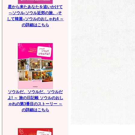
星から来たあなたを追いかけて
−-ソウル-ソウル近郊の旅、-そ
して韓屋--ソウルのおしゃれ4 ～
の詳細はこちら
ソウルだ、ソウルだ、ソウルだ
よ! ～ 旅の日記帳 ソウルのおし
ゃれの第3番目のストーリー ～
の詳細はこちら