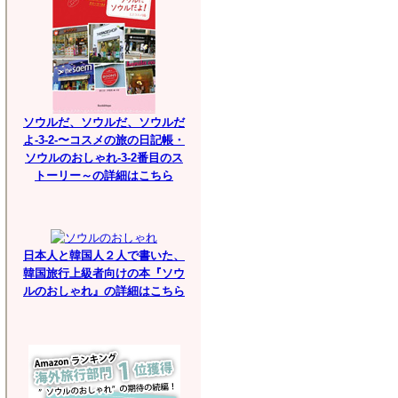
ソウルだ、ソウルだ、ソウルだ
よ-3-2-〜コスメの旅の日記帳・
ソウルのおしゃれ-3-2番目のス
トーリー～の詳細はこちら
日本人と韓国人２人で書いた、
韓国旅行上級者向けの本『ソウ
ルのおしゃれ』の詳細はこちら