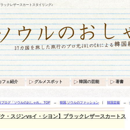
ブラックレザースカートスタイリング♪
カフェ紹介
グルメスポット
韓国の芸能
著書
ブログ「ソウルのおしゃれ」 TOP
→
韓国,ソウルのファッション
|
韓国芸能
→
ートスタイリング♪
ク・スジンvsイ・シヨン】ブラックレザースカートス