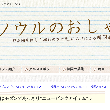
ンクアイテム” ♪
カフェ紹介
グルメスポット
韓国の芸能
著書
ブログ「ソウルのおしゃれ」 TOP
→
韓国,ソウルのファッション
|
韓国スタイル
→
はモダンであっさり”ニューピンクアイテム” ♪