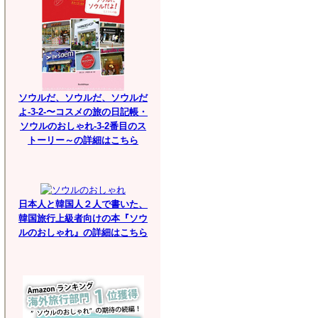
ソウルだ、ソウルだ、ソウルだ
よ-3-2-〜コスメの旅の日記帳・
ソウルのおしゃれ-3-2番目のス
トーリー～の詳細はこちら
日本人と韓国人２人で書いた、
韓国旅行上級者向けの本『ソウ
ルのおしゃれ』の詳細はこちら