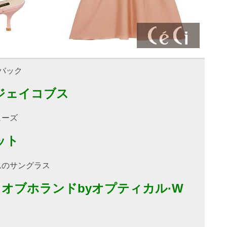
2バック
ジェイコブス
ューズ
ット
ムのサングラス
オブホランドbyオプティカル·W
ト