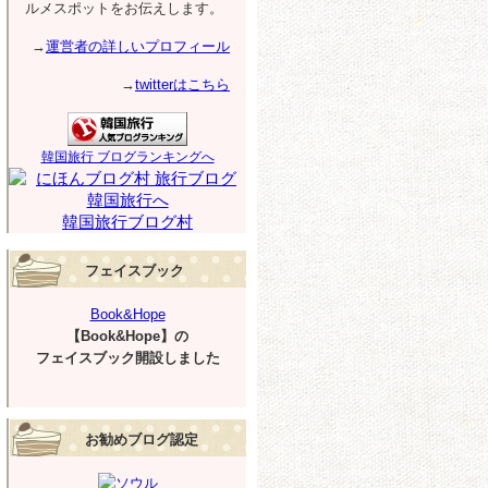
ルメスポットをお伝えします。
→
運営者の詳しいプロフィール
→
twitterはこちら
韓国旅行 ブログランキングへ
韓国旅行ブログ村
フェイスブック
Book&Hope
【Book&Hope】の
フェイスブック開設しました
お勧めブログ認定