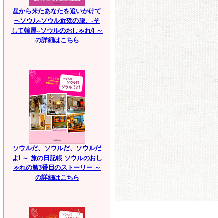
星から来たあなたを追いかけて
−-ソウル-ソウル近郊の旅、-そ
して韓屋--ソウルのおしゃれ4 ～
の詳細はこちら
ソウルだ、ソウルだ、ソウルだ
よ! ～ 旅の日記帳 ソウルのおし
ゃれの第3番目のストーリー ～
の詳細はこちら