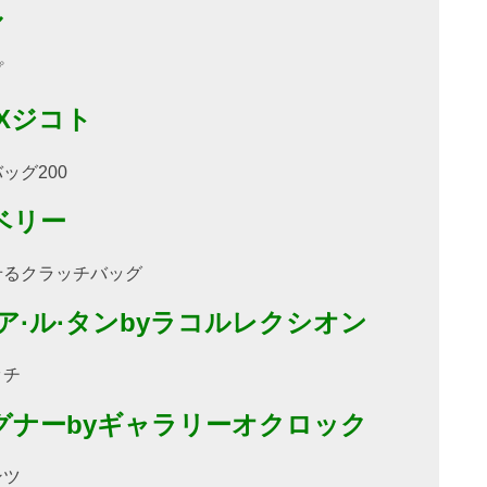
ル
プ
1 Xジコト
ッグ200
ベリー
せるクラッチバッグ
ア·ル·タンbyラコルレクシオン
ッチ
グナーbyギャラリーオクロック
ンツ