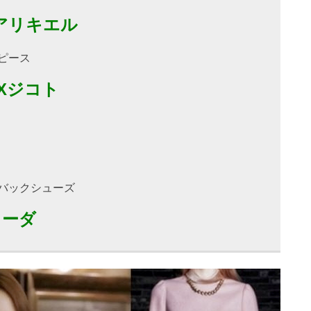
アリキエル
ンピース
1 Xジコト
グバックシューズ
カーダ