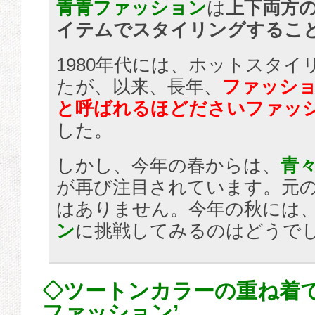
青青ファッション
は
上下両方
イテムでスタイリングするこ
1980年代には、ホットスタ
たが、以来、長年、
ファッシ
と呼ばれるほどださいファッ
した。
しかし、今年の春からは、
青
が再び注目されています。元
はありません。今年の秋には
ン
に挑戦してみるのはどうで
◇ツートンカラーの重ね着で
ファッション’