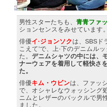
男性スターたちも、
青青ファ
ションセンスをみせています
俳優
イ·ジョンソク
は、SBSド
こえて’で、上·下のデニムル
た。
デニムシャツの中には、
ナーウェアを着用して軽快さ
た。
俳優
キム・ウビン
は、ファッ
で、オシャレなウォッシング
ニムとレザーのバックルで男
ました。