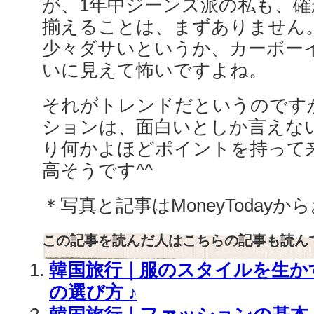
が、1年中ジーンズ派の私も、
揃えることは、まずありません
少々ダサいというか、カーボー
いに見えて怖いですよね。
それがトレンドだというのです
ションは、面白いとしか言えな
り何かよほどポイントを持って
高そうです^^
＊写真と記事はMoneyToday
この記事を読んだ人はこちらの記事も読ん
韓国旅行｜服のスタイルを生か
の選び方 ♪