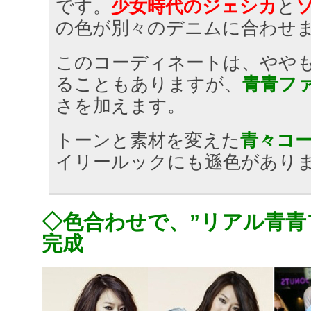
です。
少女時代のジェシカ
と
の色が別々のデニムに合わせ
このコーディネートは、やや
ることもありますが、
青青フ
さを加えます。
トーンと素材を変えた
青々コ
イリールックにも遜色があり
◇色合わせで、”リアル青青
完成