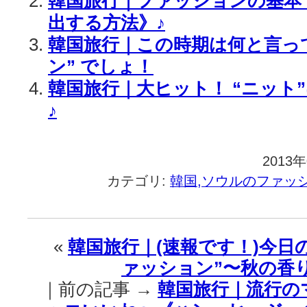
韓国旅行｜ファッションの基本
出する方法》♪
韓国旅行｜この時期は何と言って
ン” でしょ！
韓国旅行｜大ヒット！ “ニット
♪
2013
カテゴリ:
韓国,ソウルのファッ
«
韓国旅行｜(速報です！)今日
ァッション”〜秋の香
｜前の記事 →
韓国旅行｜流行の