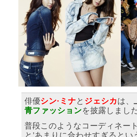
俳優
シン·ミナ
と
ジェシカ
は、
青ファッション
を披露しまし
普段このようなコーディネー
と’あまりに合わせすぎるとい