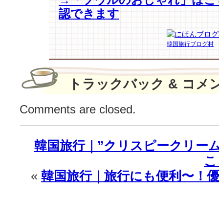
た
認できます
ち
♪
は
韓国旅行ブログ村
トラックバック & コメ
Comments are closed.
韓国旅行｜”クリスピークリー
こ
«
韓国旅行｜旅行にも便利〜！優