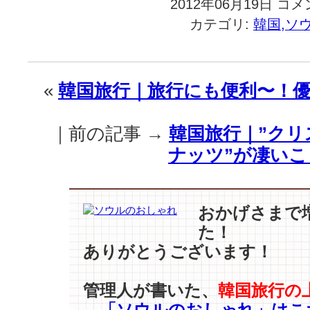
2012年06月19日
韓
コメ
国
カテゴリ:
韓国,ソ
旅
行
｜
み
«
韓国旅行｜旅行にも便利〜！優
ん
な
お
｜前の記事 →
韓国旅行｜”ク
揃
ナッツ”が凄い
い？
同
じ
靴
おかげさまで
を
た！
履
く
ありがとうございます！
ア
イ
管理人が書いた、
韓国旅行の
ド
→「ソウルのおしゃれ」はこ
ル