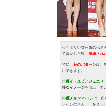
少々ダサい雰囲気の代名
て普及した後、
洗練され
特に、
花のパターン
は、
用できます。
俳優イ・ユビ
と
ジュエリ
粋なイメージ
を演出して
俳優チョン·ヘヨン
は、白
ラインのスカートを合わ