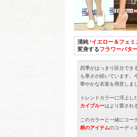
清純 ‘
イエロー＆フェミ
変身する
フラワーパタ
四季がはっきり区分でき
も寒さが続いています。
華やかな衣装を用意しま
トレンドカラーに浮上し
カイブルー
はより愛され
このカラーと一緒にコー
柄のアイテム
のコーディ