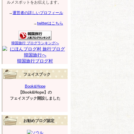
ルメスポットをお伝えします。
→
運営者の詳しいプロフィール
→
twitterはこちら
韓国旅行 ブログランキングへ
韓国旅行ブログ村
フェイスブック
Book&Hope
【Book&Hope】の
フェイスブック開設しました
お勧めブログ認定