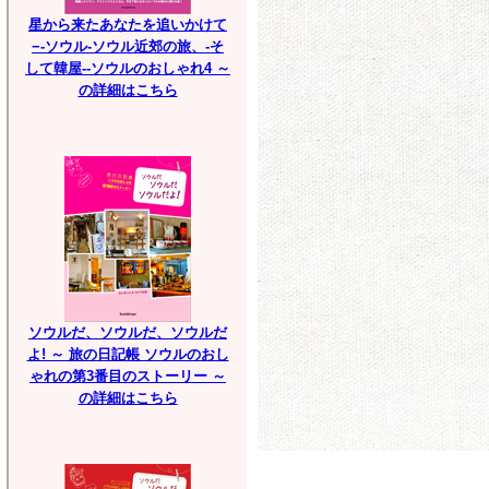
星から来たあなたを追いかけて
−-ソウル-ソウル近郊の旅、-そ
して韓屋--ソウルのおしゃれ4 ～
の詳細はこちら
ソウルだ、ソウルだ、ソウルだ
よ! ～ 旅の日記帳 ソウルのおし
ゃれの第3番目のストーリー ～
の詳細はこちら