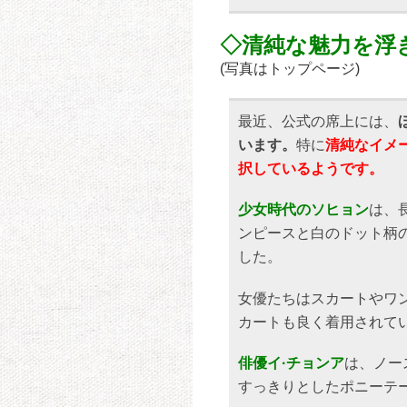
◇清純な魅力を浮
(写真はトップページ)
最近、公式の席上には、
います。
特に
清純なイメ
択しているようです。
少女時代のソヒョン
は、
ンピースと白のドット柄
した。
女優たちはスカートやワ
カートも良く着用されて
俳優イ·チョンア
は、ノー
すっきりとしたポニーテ