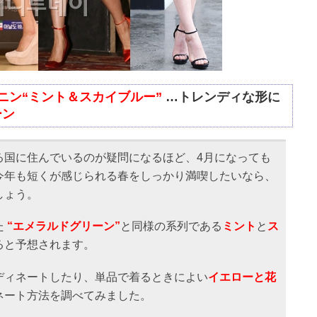
ニン
“ミント＆スカイブルー”
…トレンディな形に
ーン
る国に住んでいるのが疑問になるほど、4月になっても
今年も短くが感じられる春をしっかり満喫したいなら、
しょう。
た
“エメラルドグリーン”
と同様の系列である
ミント
と
ス
ると予想されます。
ディネートしたり、単品で着るときによい
イエローと花
ネート方法を調べてみました。