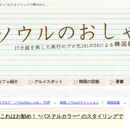
ラー” のスタイリングで華やかに….
カフェ紹介
グルメスポット
韓国の芸能
著書
ブログ「ソウルのおしゃれ」 TOP
→
韓国,ソウルのファッション
|
韓国芸能
→
グで華やかに….
これはお勧め！ “パステルカラー” のスタイリングで