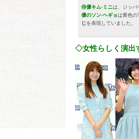
俳優キム·ミニ
は、ジッパ
優のソン·ヘギョ
は黄色の
じ
を表現していました。
◇女性らしく演出