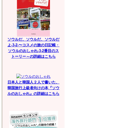
ソウルだ、ソウルだ、ソウルだ
よ-3-2-〜コスメの旅の日記帳・
ソウルのおしゃれ-3-2番目のス
トーリー～の詳細はこちら
日本人と韓国人２人で書いた、
韓国旅行上級者向けの本『ソウ
ルのおしゃれ』の詳細はこちら