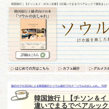
韓国旅行｜【チソン＆イ・ボヨン夫妻】1日違いでまるでペアルック？微笑ましい
はじめての方はこちら
カフェ紹介
グルメス
旅行のプロ元CAによる韓国旅行とソウル旅行ブログ「ソウルのおしゃれ」 TOP
ルック？微笑ましい姿♪
韓国旅行｜【チソン＆イ
違いでまるでペアルック