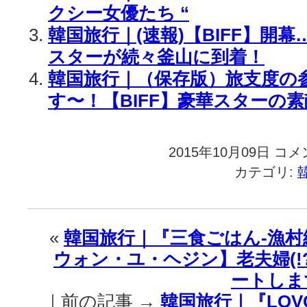
クシー女優たち “
韓国旅行｜(速報)【BIFF】開
スターが続々釜山に到着！
韓国旅行｜（保存版）旅支度の
す〜！【BIFF】豪華スターの素
2015年10月09日
韓
コメ
国
カテゴリ:
旅
行
｜
【チ
«
韓国旅行｜『三食ごはん-漁
ソ
ウォン・ユ・ヘジン】老夫婦(!
ン
＆
ートしま
イ・
｜前の記事 →
韓国旅行｜『LOV
ボ