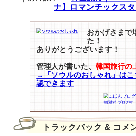
ヨ
ナ】ロマンチックスタ
ン
夫
妻】
1
おかげさまで
日
た！
違
ありがとうございます！
い
で
ま
管理人が書いた、
韓国旅行の
る
→「ソウルのおしゃれ」はこ
で
認できます
ペ
ア
ル
韓国旅行ブログ村
ッ
ク？
微
笑
トラックバック & コメ
ま