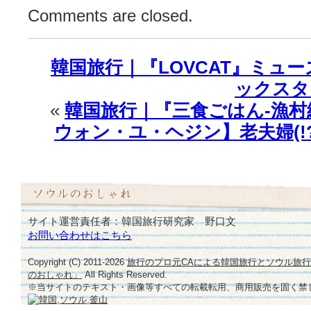
し
Comments are closed.
い
姿
♪
韓国旅行｜『LOVCAT』ミュ
は
ックスタ
«
韓国旅行｜『三食ごはん-漁
ウォン・ユ・ヘジン】老夫婦(!
サイト運営責任者：韓国旅行研究家 野口文
お問い合わせはこちら
Copyright (C) 2011-
2026
旅行のプロ元CAによる韓国旅行とソウル旅
のおしゃれ」
All Rights Reserved.
※当サイトのテキスト・画像等すべての転載転用、商用販売を固く禁