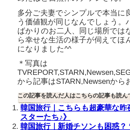
多分ご夫妻でシンプルで本当に
う価値観が同じなんでしょう。
ばかりのお二人、同じ場所では
ら幸せな生活の様子が伺えてほ
になりました^^
＊写真は
TVREPORT,STARN,Newsen,SEGYE.
から記事はSTARN,Newsen
この記事を読んだ人はこちらの記事も読ん
韓国旅行｜こちらも超豪華な昨夜
スターたち♪》
韓国旅行｜新婚チソンも困惑？ 