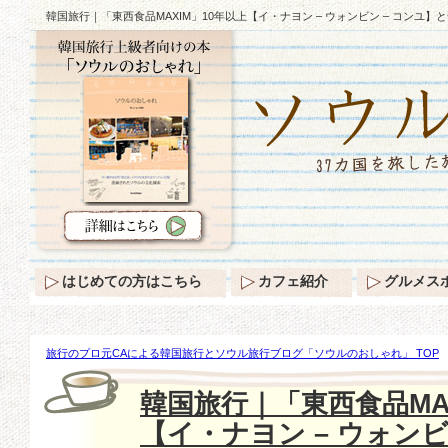
韓国旅行｜「東西食品MAXIM」10年以上【イ・ナヨン – ウォンビン – コンユ】
はじめての方はこちら
カフェ紹介
グルメス
旅行のプロ元CAによる韓国旅行とソウル旅行ブログ「ソウルのおしゃれ」 TOP
品MAXIM」10年以上【イ・ナヨン – ウォンビン – コンユ】と一緒にする事情♪
韓国旅行｜「東西食品MAX
【イ・ナヨン – ウォンビ