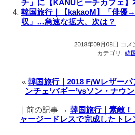
チ」に【KANUビーチカフェ】
韓国旅行｜【kakaoM】「俳優
収」…急速な拡大、次は？
2018年09月08日
韓
コメ
国
カテゴリ:
韓
旅
行
｜
「東
«
韓国旅行｜2018 F/Wレザ
西
ンチェ’バギー’vsソン・ナウン’
食
品
MAXIM
｜前の記事 →
韓国旅行｜素敵！
10
年
ャージードレスで完成したトレ
以
上