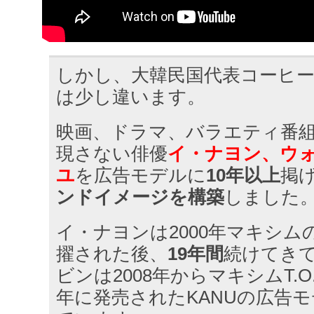
しかし、大韓民国代表コーヒー
は少し違います。
映画、ドラマ、バラエティ番
現さない俳優
イ・ナヨン、ウ
ユ
を広告モデルに
10年以上
掲
ンドイメージを構築
しました
イ・ナヨンは2000年マキシム
擢された後、
19年間
続けてき
ビンは2008年からマキシムT.O
年に発売されたKANUの広告