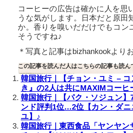
コーヒーの広告は確かに人を思
うな気がします。日本だと原田
か。香りを嗅いだだけでもコン
そうですね♪
＊写真と記事はbizhankookよ
この記事を読んだ人はこちらの記事も読ん
韓国旅行｜【チョン・ユミ – 
き』の2人は共にMAXIMコーヒ
韓国旅行｜【パク・ソジュン】
ンド評判1位…2位【カン・ダニ
ユ】♪
韓国旅行｜東西食品「ヤンヤン