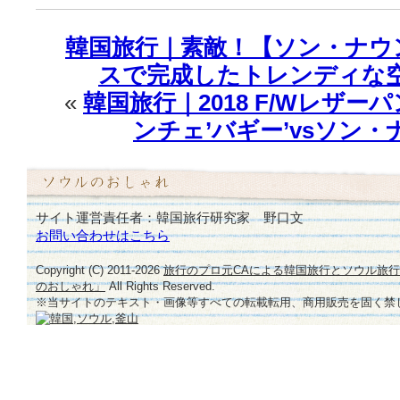
情
♪
韓国旅行｜素敵！【ソン・ナウ
は
スで完成したトレンディな
«
韓国旅行｜2018 F/Wレザ
ンチェ’バギー’vsソン・ナ
サイト運営責任者：韓国旅行研究家 野口文
お問い合わせはこちら
Copyright (C) 2011-
2026
旅行のプロ元CAによる韓国旅行とソウル旅
のおしゃれ」
All Rights Reserved.
※当サイトのテキスト・画像等すべての転載転用、商用販売を固く禁