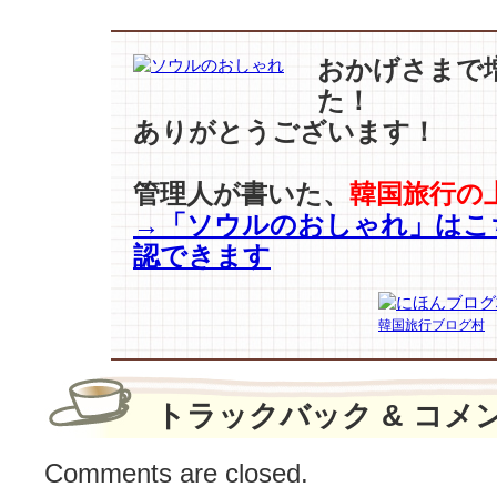
【イ・
ナ
ヨ
おかげさまで
ン
た！
–
ありがとうございます！
ウ
ォ
ン
管理人が書いた、
韓国旅行の
ビ
→「ソウルのおしゃれ」はこ
ン
–
認できます
コ
ン
ユ】
韓国旅行ブログ村
と
一
緒
トラックバック & コメ
に
す
Comments are closed.
る
事