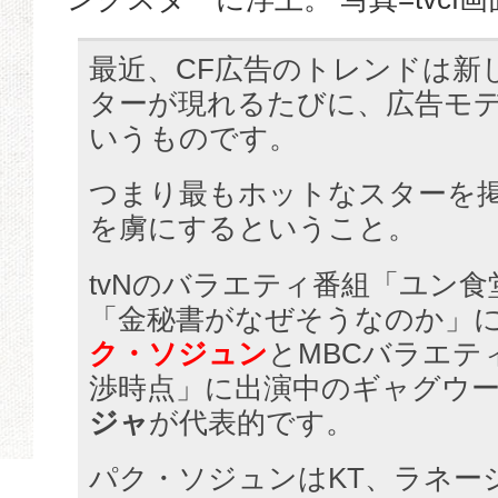
最近、CF広告のトレンドは新
ターが現れるたびに、広告モ
いうものです。
つまり最もホットなスターを
を虜にするということ。
tvNのバラエティ番組「ユン食
「金秘書がなぜそうなのか」
ク・ソジュン
とMBCバラエテ
渉時点」に出演中のギャグウ
ジャ
が代表的です。
パク・ソジュンはKT、ラネー