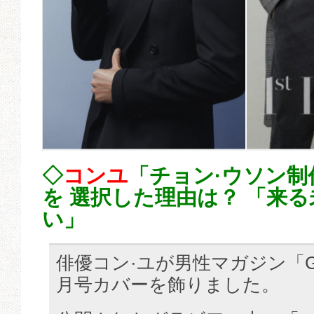
◇
コンユ
「チョン·ウソン制
を 選択した理由は？ 「来
い」
俳優コン·ユが男性マガジン「GQ
月号カバーを飾りました。