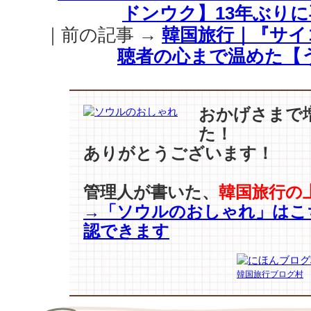
–
ドンウク】13年ぶりに
イ・
｜前の記事 →
韓国旅行｜『サイ
ド
ン
聴者の心まで温めた【
ウ
ク】
「ト
ッ
おかげさまで
ケ
た！
ビ
ありがとうございます！
–
死
神」
管理人が書いた、
韓国旅行の
の
→「ソウルのおしゃれ」はこ
ク
認できます
ラ
シ
カ
韓国旅行ブログ村
ル
な
秋