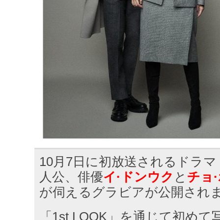
10月7日に初放送されるドラ
人公、俳優
イ·ドンウク
と
チョ
が伺えるグラビアが公開され
「1st LOOK」を通じて初め