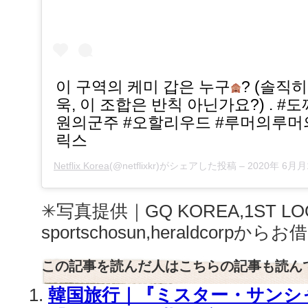
이 구역의 케미 갑은 누구
? (솔직
욱, 이 조합은 반칙 아닌가요?) . #
원의군주 #오할리우드 #루머의루머
릭스
Netflix Korea
(@netflixkr)がシェアした投稿 –
2020年 6月
✳︎写真提供｜GQ KOREA,1ST 
sportschosun,heraldcorp
この記事を読んだ人はこちらの記事も読ん
韓国旅行｜『ミスター・サンシ