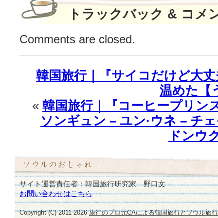
の
トラックバック & コメ
装
い
Comments are closed.
♪
は
韓国旅行｜『サイコだけど大丈
温めた【
«
韓国旅行｜『コーヒープリンス』
ソンギュン – ユン·ウネ – チェ
ドンウク
サイト運営責任者：韓国旅行研究家 野口文
お問い合わせはこちら
Copyright (C) 2011-
2026
旅行のプロ元CAによる韓国旅行とソウル旅