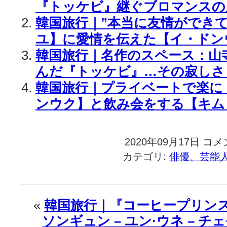
『トッケビ』継ぐブロマンスの
韓国旅行｜”本当に友情ができ
ユ】に愛情を伝えた【イ・ドン
韓国旅行｜名作のスペース：山
んだ『トッケビ』…その寂しさ
韓国旅行｜プライベートで楽に【
ンウク】と飲み会をする【キム
2020年09月17日
韓
コメ
国
カテゴリ:
俳優、芸能
旅
行
｜
【コ
«
韓国旅行｜『コーヒープリンス』
ン
ソンギュン – ユン·ウネ – チェ
ユ