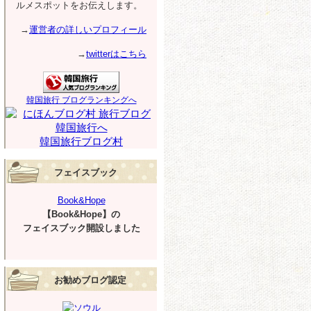
ルメスポットをお伝えします。
→
運営者の詳しいプロフィール
→
twitterはこちら
韓国旅行 ブログランキングへ
韓国旅行ブログ村
フェイスブック
Book&Hope
【Book&Hope】の
フェイスブック開設しました
お勧めブログ認定