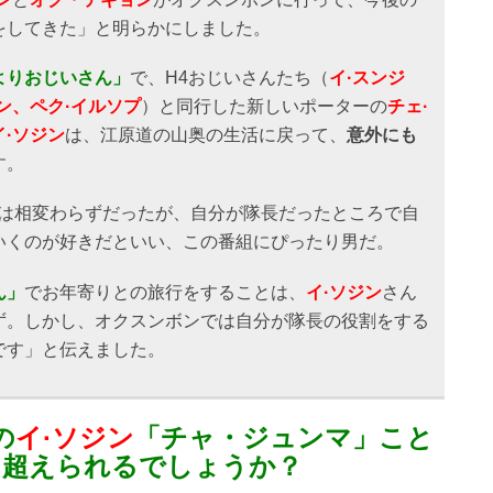
をしてきた」と明らかにしました。
よりおじいさん」
で、H4おじいさんたち（
イ·スンジ
ン、ペク·イルソプ
）と同行した新しいポーターの
チェ·
イ·ソジン
は、江原道の山奥の生活に戻って、
意外にも
す。
のは相変わらずだったが、自分が隊長だったところで自
いくのが好きだといい、この番組にぴったり男だ。
ん」
でお年寄りとの旅行をすることは、
イ·ソジン
さん
ず。しかし、オクスンボンでは自分が隊長の役割をする
です」と伝えました。
の
イ·ソジン
「チャ・ジュンマ」こと
を超えられるでしょうか？