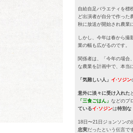
自給自足バラエティを標
ど出演者が自分で作った
秋に放送が開始され農業
しかし、今年は春から撮
業の幅も広がるのです。
関係者は、「今年の場合
な農業を計画中で、本当
「気難しい人」
イ·ソジン
意外に淡々に受け入れた
「三食ごはん」
などのプ
ている
イ·ソジン
は
特別な
18日〜21日ジョンソン
忠実
だったという伝言で