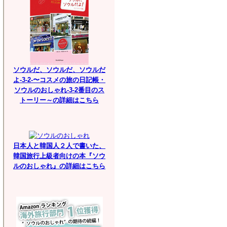
ソウルだ、ソウルだ、ソウルだ
よ-3-2-〜コスメの旅の日記帳・
ソウルのおしゃれ-3-2番目のス
トーリー～の詳細はこちら
日本人と韓国人２人で書いた、
韓国旅行上級者向けの本『ソウ
ルのおしゃれ』の詳細はこちら