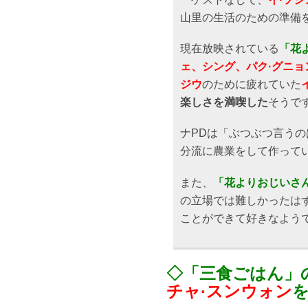
山里の生活のための準備
現在放映されている
「花
ェ、シング、パク·グニョ
ジウ
のために疲れていた
楽しさを満喫した
そうで
ナPDは「ぶつぶつ言う
分流に農業をして作って
また、
「花よりおじいさ
の立場では難しかったは
ことができて好きなよう
◇「三食ごはん」
チャ·スンウォン