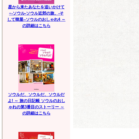
星から来たあなたを追いかけて
−-ソウル-ソウル近郊の旅、-そ
して韓屋--ソウルのおしゃれ4 ～
の詳細はこちら
ソウルだ、ソウルだ、ソウルだ
よ! ～ 旅の日記帳 ソウルのおし
ゃれの第3番目のストーリー ～
の詳細はこちら