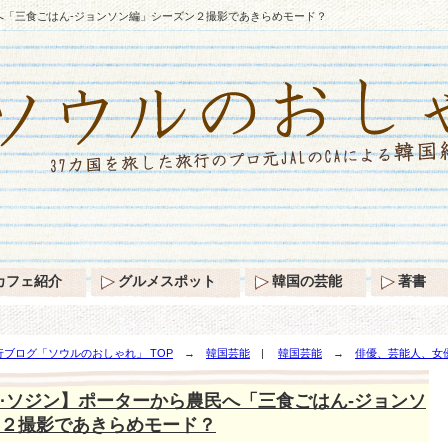
へ「三食ごはん-ジョンソン編」シーズン２撮影であきらめモード？
カフェ紹介
グルメスポット
韓国の芸能
著書
ブログ「ソウルのおしゃれ」 TOP
→
韓国芸能
|
韓国芸能
→
俳優、芸能人、女
ン２撮影であきらめモード？
·ソジン】ポーターから農民へ「三食ごはん-ジョンソ
２撮影であきらめモード？