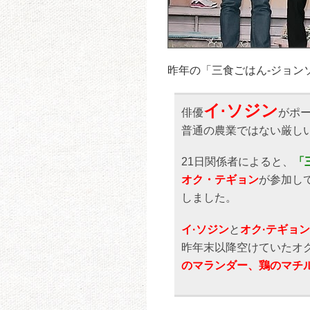
昨年の「三食ごはん-ジョン
イ·ソジン
俳優
がポ
普通の農業ではない厳し
21日関係者によると、
「
オク・テギョン
が参加し
しました。
イ·ソジン
と
オク·テギョン
昨年末以降空けていたオ
のマランダー、鶏のマチ