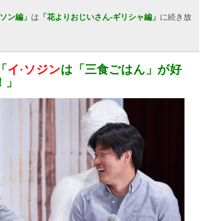
ンソン編」
は
「花よりおじいさん-ギリシャ編」
に続き放
「
イ·ソジン
は「三食ごはん」が好
！」