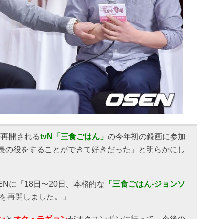
が再開される
tvN「三食ごはん」
の今年初の録画に参加
長の役をすることができて好きだった」と明らかにし
SENに「18日〜20日、本格的な
「三食ごはん-ジョンソ
影を再開しました。」
ン
と
オク・テギョン
がオクスンボンに行って、今後の