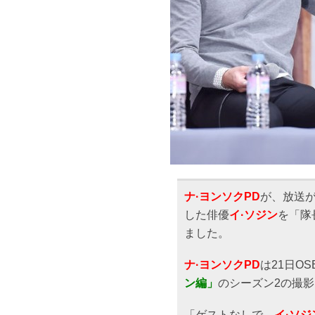
ナ·ヨンソクPD
が、放送
した俳優
イ·ソジン
を「隊
ました。
ナ·ヨンソクPD
は21日O
ン編」
のシーズン2の撮
「ゲストなしで、
イ·ソジ