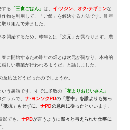
榜する
「三食ごはん」
は、
イ·ソジン、オク·テギョン
な
農作物を利用して、「ご飯」を解決する方法です。昨年
に取り組んで来ました。
影を開始するため、昨年とは「次元」が異なります。農
、春に開始するため昨年の畑とは次元が異なり、本格的
に厳しい農業が行われるようだ」と話しました。
の反応はどうだったのでしょうか。
という裏話です。すでに多数の
「花よりおじいさん」
ログラムで、
ナ·ヨンソクPD
の
「意中」を誰よりも知っ
「抵抗」もせずに、
ナPD
の意向に従った
といいます。
の撮影でも、
ナPD
が言うように
黙々と与えられた仕事に
す。