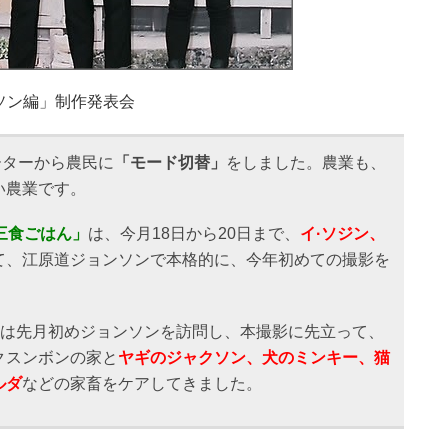
ソン編」制作発表会
ーターから農民に
「モード切替」
をしました。農業も、
い農業です。
三食ごはん」
は、今月18日から20日まで、
イ·ソジン、
て、江原道ジョンソンで本格的に、今年初めての撮影を
は先月初めジョンソンを訪問し、本撮影に先立って、
クスンボンの家と
ヤギのジャクソン、犬のミンキー、猫
ルダ
などの家畜をケアしてきました。