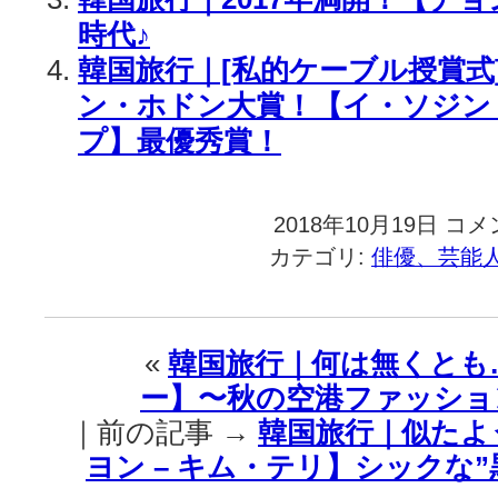
時代♪
韓国旅行｜[私的ケーブル授賞式
ン・ホドン大賞！【イ・ソジン 
プ】最優秀賞！
2018年10月19日
韓
コメ
国
カテゴリ:
俳優、芸能
旅
行
｜
【イ・
«
韓国旅行｜何は無くとも
ソ
ー】〜秋の空港ファッショ
ジ
ン】
｜前の記事 →
韓国旅行｜似たよ
イ
ヨン – キム・テリ】シックな
ン
タ