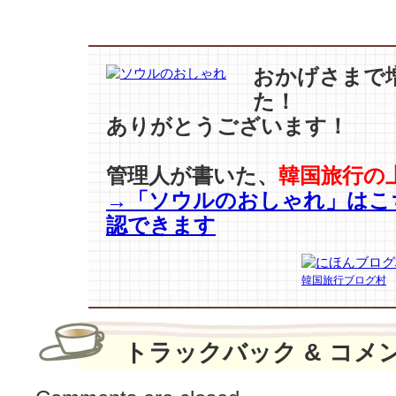
ビ
ュ
ー
『ユ
おかげさまで
ン
た！
食
ありがとうございます！
堂
3』
や
管理人が書いた、
韓国旅行の
『花
→「ソウルのおしゃれ」はこ
よ
認できます
り
お
じ
韓国旅行ブログ村
い
さ
ん』
に
トラックバック & コメ
つ
い