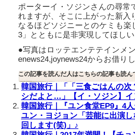
ポーターイ・ソジンさんの尋常
れますが、そこに上がった新入
なるほどソジニーとのケミも楽
3」とともに是非実現してほしいで
●写真はロッテエンテテインメ
enews24,joynews24からお借
この記事を読んだ人はこちらの記事も読ん
韓国旅行｜「「三食ごはんの次
シだよと…」【イ・ソジン】イ
韓国旅行｜『ユン食堂EP9』4
ユン・ヨジョン「芸能に出演し
回します(笑)」♪
韓国旅行｜2017年満開！【チ