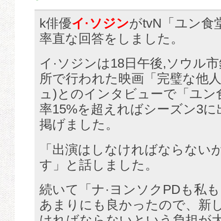
k俳優
イ·ソジン
がtvN「ユン
率直な回答をしました。
イ·ソジンは18日午後,ソウル
所で行われた映画「完璧な他人」
ュ)とのインタビューで「ユン
率15%を超えればシーズン3
掲げました。
「出演はしなければならない
す」と話しました。
続いて「ナ·ヨンソクPDも私も
あまりにも良かったので、新
ければならないという負担が