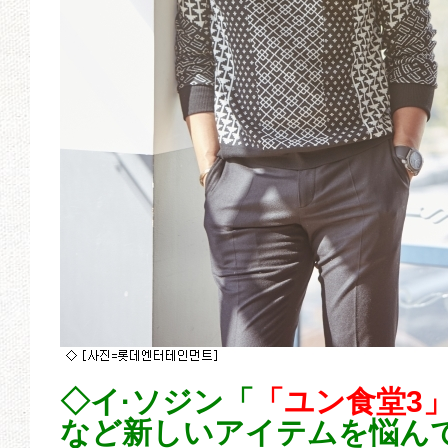
◇イ·ソジン「
「ユン食堂3
など新しいアイテムを悩ん