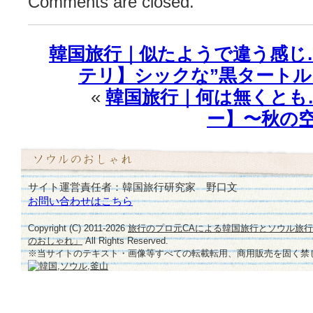
Comments are closed.
て
語
る
韓国旅行｜似たようで違う感じ…
♪
は
テリ】シックな”黒タートル
«
韓国旅行｜何は無くとも
ー】〜秋の
サイト運営責任者：韓国旅行研究家 野口文
お問い合わせはこちら
Copyright (C) 2011-
2026
旅行のプロ元CAによる韓国旅行とソウル旅
のおしゃれ」
All Rights Reserved.
※当サイトのテキスト・画像等すべての転載転用、商用販売を固く禁