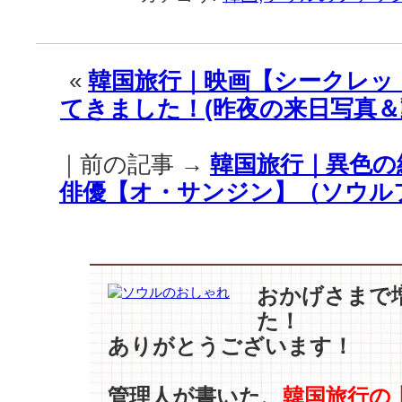
旅
行
｜
【パ
«
韓国旅行｜映画【シークレッ
ク
てきました！(昨夜の来日写真＆
•
ヘ
ジ
｜前の記事 →
韓国旅行｜異色の
ン】
＆
俳優【オ・サンジン】（ソウル
【チ
ャ
ン・
ド
ン
おかげさまで
ゴ
た！
ン】
ありがとうございます！
超
接
近！
管理人が書いた、
韓国旅行の
彫