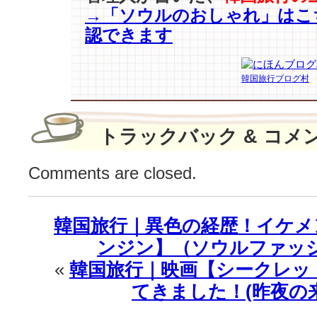
→「ソウルのおしゃれ」はこ
刻
の
認できます
よ
う
な
韓国旅行ブログ村
男
た
ち
トラックバック & コメ
♪(空
港
Comments are closed.
フ
ァ
ッ
シ
韓国旅行｜異色の経歴！イケメ
ョ
ンジン】（ソウルファッ
ン)
は
«
韓国旅行｜映画【シークレッ
てきました！(昨夜の