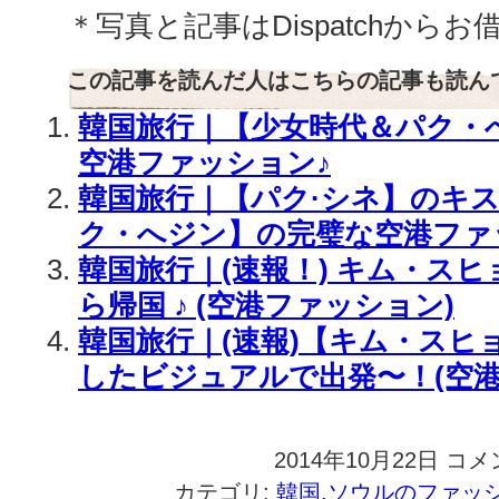
＊写真と記事はDispatchから
この記事を読んだ人はこちらの記事も読ん
韓国旅行｜【少女時代＆パク・
空港ファッション♪
韓国旅行｜【パク·シネ】のキ
ク・へジン】の完璧な空港ファ
韓国旅行｜(速報！) キム・ス
ら帰国 ♪ (空港ファッション)
韓国旅行｜(速報)【キム・スヒ
したビジュアルで出発〜！(空港
2014年10月22日
韓
コメ
国
カテゴリ:
韓国,ソウルのファッ