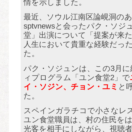
情を示しました。
最近、ソウル江南区論峴洞の
sptvnewsと会ったパク・ソ
堂」出演について「提案が来
人生において貴重な経験だっ
た。
パク・ソジュンは、この3月に
ィプログラム「ユン食堂2」で
イ・ソジン、チョン・ユミ
と
た。
スペインガラチコで小さなレ
ユン食堂職員は、村の住民を
光客を相手にしながら、視聴