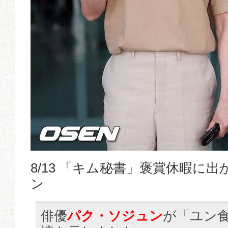
8/13 「キム秘書」褒賞休暇に
ン
俳優
パク・ソジュン
が「ユン食