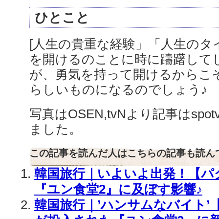
ひとこと
[人生の貴重な経験」「人生のタ
を開けるのことに時に躊躇して
が、勇気を持って開けるからこ
らしいものになるのでしょう♪
写真はOSEN,tvNより記事はspo
ました。
この記事を読んだ人はこちらの記事も読ん
韓国旅行｜いよいよ出発！【パ
『ユン食堂2』に及ぼす影響♪
韓国旅行｜’ハンサムなバイト’