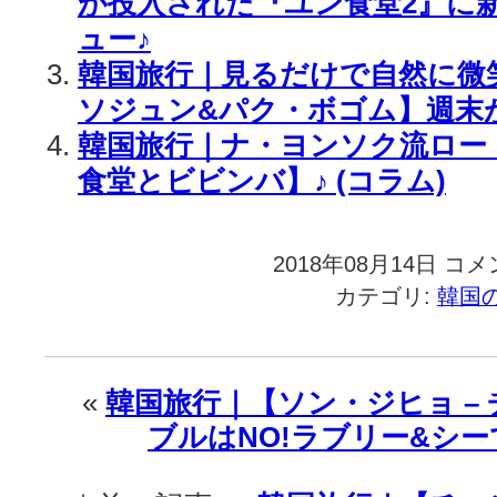
が投入された『ユン食堂2』に
ュー♪
韓国旅行｜見るだけで自然に微
ソジュン&パク・ボゴム】週末
韓国旅行｜ナ・ヨンソク流ロー
食堂とビビンバ】♪ (コラム)
2018年08月14日
韓
コメ
国
カテゴリ:
韓国
旅
行
｜
【パ
«
韓国旅行｜【ソン・ジヒョ –
ク・
ブルはNO!ラブリー&シ
ソ
ジ
ュ