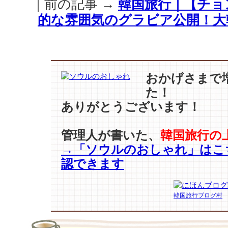
｜前の記事 →
韓国旅行｜【チョ
ン】
『ユ
的な雰囲気のグラビア公開！大
ン
食
堂』
貴
重
おかげさまで
な
た！
経
ありがとうございます！
験…”ま
た
し
管理人が書いた、
韓国旅行の
た
→「ソウルのおしゃれ」はこ
い
で
認できます
す”♪
は
韓国旅行ブログ村